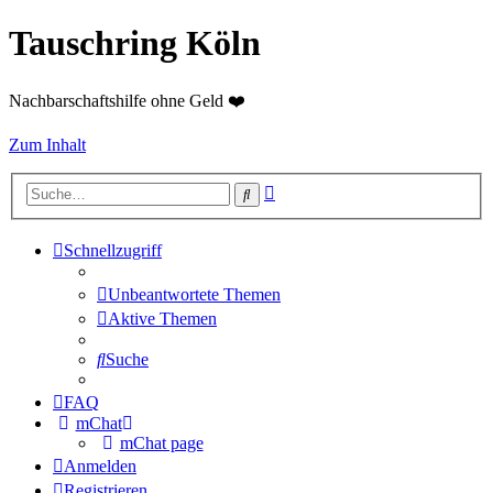
Tauschring Köln
Nachbarschaftshilfe ohne Geld ❤️
Zum Inhalt
Erweiterte
Suche
Suche
Schnellzugriff
Unbeantwortete Themen
Aktive Themen
Suche
FAQ
mChat
mChat page
Anmelden
Registrieren