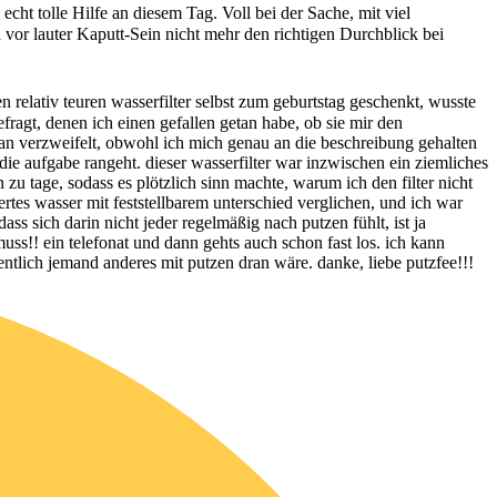
ht tolle Hilfe an diesem Tag. Voll bei der Sache, mit viel
or lauter Kaputt-Sein nicht mehr den richtigen Durchblick bei
 relativ teuren wasserfilter selbst zum geburtstag geschenkt, wusste
ragt, denen ich einen gefallen getan habe, ob sie mir den
ran verzweifelt, obwohl ich mich genau an die beschreibung gehalten
ie aufgabe rangeht. dieser wasserfilter war inzwischen ein ziemliches
zu tage, sodass es plötzlich sinn machte, warum ich den filter nicht
rtes wasser mit feststellbarem unterschied verglichen, und ich war
ass sich darin nicht jeder regelmäßig nach putzen fühlt, ist ja
muss!! ein telefonat und dann gehts auch schon fast los. ich kann
ntlich jemand anderes mit putzen dran wäre. danke, liebe putzfee!!!