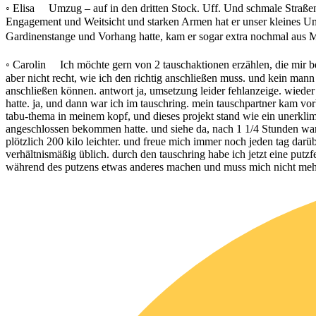
◦ Elisa Umzug – auf in den dritten Stock. Uff. Und schmale Straßen,
Engagement und Weitsicht und starken Armen hat er unser kleines Um
Gardinenstange und Vorhang hatte, kam er sogar extra nochmal aus 
◦ Carolin Ich möchte gern von 2 tauschaktionen erzählen, die mir beso
aber nicht recht, wie ich den richtig anschließen muss. und kein man
anschließen können. antwort ja, umsetzung leider fehlanzeige. wieder
hatte. ja, und dann war ich im tauschring. mein tauschpartner kam vo
tabu-thema in meinem kopf, und dieses projekt stand wie ein unerklimm
angeschlossen bekommen hatte. und siehe da, nach 1 1/4 Stunden war de
plötzlich 200 kilo leichter. und freue mich immer noch jeden tag darübe
verhältnismäßig üblich. durch den tauschring habe ich jetzt eine putzfe
während des putzens etwas anderes machen und muss mich nicht mehr är