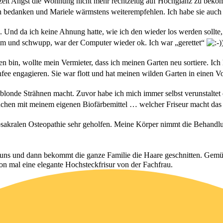
t die Wohnung nicht mehr rechtzeitig auf Hochglanz zu bekommen. 
ch bedanken und Mariele wärmstens weiterempfehlen. Ich habe sie auc
nd da ich keine Ahnung hatte, wie ich den wieder los werden sollte,
mm und schwupp, war der Computer wieder ok. Ich war „gerettet“
bin, wollte mein Vermieter, dass ich meinen Garten neu sortiere. Ic
nfee engagieren. Sie war flott und hat meinen wilden Garten in einen
trähnen macht. Zuvor habe ich mich immer selbst verunstaltet da i
ähnchen mit meinem eigenen Biofärbemittel … welcher Friseur macht d
sakralen Osteopathie sehr geholfen. Meine Körper nimmt die Behandlu
s und dann bekommt die ganze Familie die Haare geschnitten. Gemütl
on mal eine elegante Hochsteckfrisur von der Fachfrau.