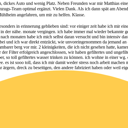
 dickes Auto und wenig Platz. Neben Freunden war mir Matthias eine ec
zugs-Team optimal ergänzt. Vielen Dank. Als ich dann spät am Abend v
Mühlheim angefahren, um mir zu helfen. Klasse.
nders in erinnerung geblieben sind: vor einiger zeit habe ich mir einen
n in der nähe. monate vergingen. ich habe immer mal wieder bekannte gef
 nach monaten habe ich mich selbst daran versucht und bin intensiv da
rbei und ich war direkt entzückt, wie unvoreingenommen da jemand an d
barer berg vor mir. 2 kleinigkeiten, die ich nicht gesehen hatte, kamen 
r Filter erfolgreich angeschlossen, wir haben gefiltertes und ungefilte
r, so toll gefiltertes wasser trinken zu können. ich wohne in einer wg. d
e. es ist sooo toll, dass ich mir damit weder stress noch arbeit machen 
gern, dreck zu beseitigen, den andere fabriziert haben oder weil eige