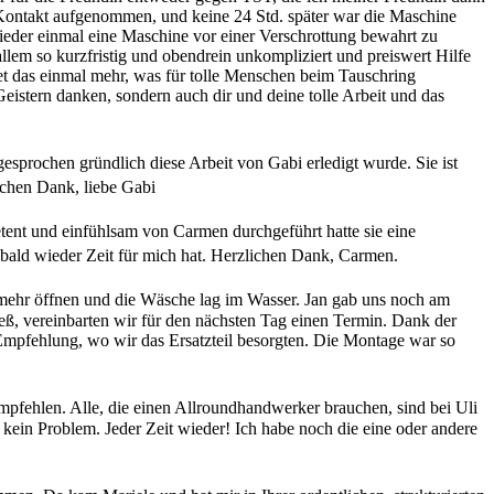
 Kontakt aufgenommen, und keine 24 Std. später war die Maschine
wieder einmal eine Maschine vor einer Verschrottung bewahrt zu
allem so kurzfristig und obendrein unkompliziert und preiswert Hilfe
tet das einmal mehr, was für tolle Menschen beim Tauschring
istern danken, sondern auch dir und deine tolle Arbeit und das
prochen gründlich diese Arbeit von Gabi erledigt wurde. Sie ist
lichen Dank, liebe Gabi
nt und einfühlsam von Carmen durchgeführt hatte sie eine
bald wieder Zeit für mich hat. Herzlichen Dank, Carmen.
mehr öffnen und die Wäsche lag im Wasser. Jan gab uns noch am
eß, vereinbarten wir für den nächsten Tag einen Termin. Dank der
Empfehlung, wo wir das Ersatzteil besorgten. Die Montage war so
mpfehlen. Alle, die einen Allroundhandwerker brauchen, sind bei Uli
kein Problem. Jeder Zeit wieder! Ich habe noch die eine oder andere