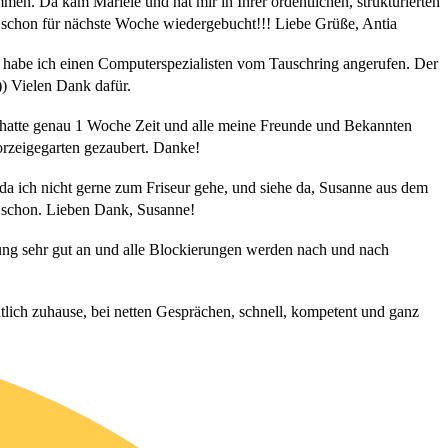
Da kam Mariele und hat mir in Ihrer ordentlichen, strukturierten
h schon für nächste Woche wiedergebucht!!! Liebe Grüße, Antia
 habe ich einen Computerspezialisten vom Tauschring angerufen. Der
)) Vielen Dank dafür.
h hatte genau 1 Woche Zeit und alle meine Freunde und Bekannten
 Vorzeigegarten gezaubert. Danke!
ch nicht gerne zum Friseur gehe, und siehe da, Susanne aus dem
as schon. Lieben Dank, Susanne!
ng sehr gut an und alle Blockierungen werden nach und nach
ich zuhause, bei netten Gesprächen, schnell, kompetent und ganz