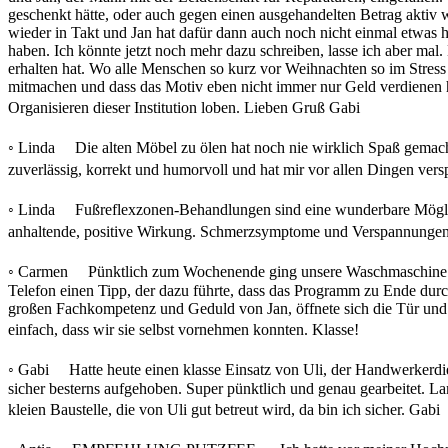
geschenkt hätte, oder auch gegen einen ausgehandelten Betrag aktiv
wieder in Takt und Jan hat dafür dann auch noch nicht einmal etwas 
haben. Ich könnte jetzt noch mehr dazu schreiben, lasse ich aber mal.
erhalten hat. Wo alle Menschen so kurz vor Weihnachten so im Stress
mitmachen und dass das Motiv eben nicht immer nur Geld verdienen he
Organisieren dieser Institution loben. Lieben Gruß Gabi
◦ Linda Die alten Möbel zu ölen hat noch nie wirklich Spaß gemacht
zuverlässig, korrekt und humorvoll und hat mir vor allen Dingen ve
◦ Linda Fußreflexzonen-Behandlungen sind eine wunderbare Möglich
anhaltende, positive Wirkung. Schmerzsymptome und Verspannungen 
◦ Carmen Pünktlich zum Wochenende ging unsere Waschmaschine kapu
Telefon einen Tipp, der dazu führte, dass das Programm zu Ende durc
großen Fachkompetenz und Geduld von Jan, öffnete sich die Tür und 
einfach, dass wir sie selbst vornehmen konnten. Klasse!
◦ Gabi Hatte heute einen klasse Einsatz von Uli, der Handwerkerdien
sicher besterns aufgehoben. Super pünktlich und genau gearbeitet. L
kleien Baustelle, die von Uli gut betreut wird, da bin ich sicher. Gab