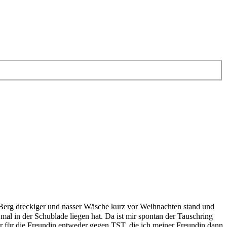
m Berg dreckiger und nasser Wäsche kurz vor Weihnachten stand und
mal in der Schublade liegen hat. Da ist mir spontan der Tauschring
er für die Freundin entweder gegen TST, die ich meiner Freundin dann