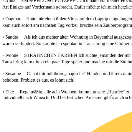
◦ Antia EMPFEHLUNG PUTZFEE … Ich hatte vor meiner Hochzeit Angs
Art Einiges auf Vordermann gebracht. Dafür möchte ich mich herzli
◦ Dagmar Hatte mir einen üblen Virus auf dem Laptop eingefangen. U
kam auch sofort am nächsten Tag vorbei, brachte sein Zauberprogra
◦ Sandra Als ich aus meiner alten Wohnung in Bayenthal ausgezogen 
waren verhindert. So konnte ich spontan im Tauschring eine Gärtneri
◦ Ivonne STRÄHNCHEN FÄRBEN Ich suchte jemanden der mir blonde S
Tauschring kam direkt ein paar Tage später und machte mir die Str
◦ Susanne C. hat mir mit ihren „magische“ Händen und ihrer cranio
behoben. Probiert es aus, es lohnt sich!
◦ Elke Regelmäßig, alle acht Wochen, kommt unsere „Haarfee“ zu un
individuell nach Wunsch. Und bei festlichen Anlässen gibt`s auch sch