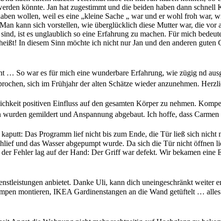
 werden könnte. Jan hat zugestimmt und die beiden haben dann schnell
haben wollen, weil es eine „kleine Sache „ war und er wohl froh war, 
 Man kann sich vorstellen, wie überglücklich diese Mutter war, die vor 
 sind, ist es unglaublich so eine Erfahrung zu machen. Für mich bedeu
ißt! In diesem Sinn möchte ich nicht nur Jan und den anderen guten Ge
 … So war es für mich eine wunderbare Erfahrung, wie zügig nd ausges
rsprochen, sich im Frühjahr der alten Schätze wieder anzunehmen. Herz
keit positiven Einfluss auf den gesamten Körper zu nehmen. Kompete
wurden gemildert und Anspannung abgebaut. Ich hoffe, dass Carmen 
tt: Das Programm lief nicht bis zum Ende, die Tür ließ sich nicht 
hlief und das Wasser abgepumpt wurde. Da sich die Tür nicht öffnen li
der Fehler lag auf der Hand: Der Griff war defekt. Wir bekamen eine 
stleistungen anbietet. Danke Uli, kann dich uneingeschränkt weiter e
ampen montieren, IKEA Gardinenstangen an die Wand getüftelt … alles 
i