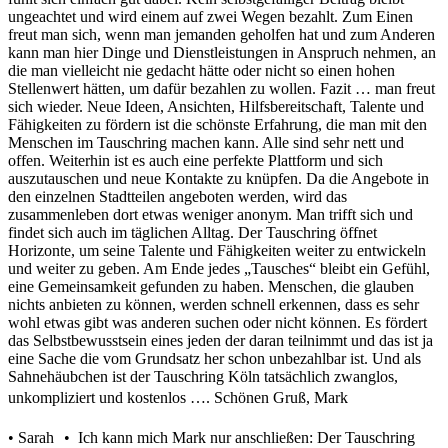
ungeachtet und wird einem auf zwei Wegen bezahlt. Zum Einen
freut man sich, wenn man jemanden geholfen hat und zum Anderen
kann man hier Dinge und Dienstleistungen in Anspruch nehmen, an
die man vielleicht nie gedacht hätte oder nicht so einen hohen
Stellenwert hätten, um dafür bezahlen zu wollen. Fazit … man freut
sich wieder. Neue Ideen, Ansichten, Hilfsbereitschaft, Talente und
Fähigkeiten zu fördern ist die schönste Erfahrung, die man mit den
Menschen im Tauschring machen kann. Alle sind sehr nett und
offen. Weiterhin ist es auch eine perfekte Plattform und sich
auszutauschen und neue Kontakte zu knüpfen. Da die Angebote in
den einzelnen Stadtteilen angeboten werden, wird das
zusammenleben dort etwas weniger anonym. Man trifft sich und
findet sich auch im täglichen Alltag. Der Tauschring öffnet
Horizonte, um seine Talente und Fähigkeiten weiter zu entwickeln
und weiter zu geben. Am Ende jedes „Tausches“ bleibt ein Gefühl,
eine Gemeinsamkeit gefunden zu haben. Menschen, die glauben
nichts anbieten zu können, werden schnell erkennen, dass es sehr
wohl etwas gibt was anderen suchen oder nicht können. Es fördert
das Selbstbewusstsein eines jeden der daran teilnimmt und das ist ja
eine Sache die vom Grundsatz her schon unbezahlbar ist. Und als
Sahnehäubchen ist der Tauschring Köln tatsächlich zwanglos,
unkompliziert und kostenlos …. Schönen Gruß, Mark
• Sarah • Ich kann mich Mark nur anschließen: Der Tauschring