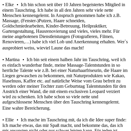
• Elke • Ich bin schon seit über 10 Jahren begeistertes Mitglied in
einem Tauschring. Ich habe in all den Jahren sehr viele nette
Menschen kennengelernt. In Anspruch genommen habe ich z.B.
Massage, (Fenster-)Putzen, Haare schneiden,
Goldschmiedearbeiten, Kinder-Betreuung, Heilpraktiker,
Gartengestaltung, Hausrenovierung und vieles, vieles mehr. Für
meine angebotenen Dienstleistungen (Fotografieren, Filmen,
Renovieren,…) habe ich viel Lob und Anerkennung erhalten. Wer`s
ausprobiert weiss, wieviel Laune das macht!
• Martina • Ich bin seit einem halben Jahr im Tauschring, weil ich
es einfach wunderbar finde, meine Massage-Talentstunden in so
herrliche Talente wie z.B. bei einer Naturhaarfriseurin, die Haare im
Liegen gewaschen zu bekommen, mit Naturprodukten wie Kakao,
Haselnuss, Kaffee etc. auf natürliche Weise vom Grau befreit zu
werden oder meiner Tochter zum Geburtstag Talentstunden für den
Anstrich einer Wand, die mit einem exclusiven Leopard verziert
wird zu schenken. Ich habe schon so viele nette und
aufgeschlossene Menschen über den Tauschring kennengelernt.
Eine wahre Bereicherung.
• Ellie • Ich mache im Tauschring mit, da ich die Idee super finde:
Ich mache etwas, das mir Spaß macht, und bekomme das, das ich
mir ansonsten nicht oder nur schwer leisten kann. Für jeden ist