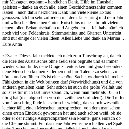
mir Massagen gegönnt – herzlichen Dank, Hilfe im Haushalt
geleistet – danke an euch alle, einen Geschichtenerzähler kommen
lassen – auch dafür herzlichen Dank und viele kleine Extras
genossen. Ich bin sehr zufrieden mit dem Tauschring und dem Jahr
und wünsche allen einen Guten Rutsch ins meue Jahr mit vielen
neuen tollen Bekanntschaften und Angeboten … Ich habe nämlich
noch viel vor: Feldenkrais, Stimmtraining und Gitarren Unterricht
sind nur einige der vielen Ideen. Alles Liebe und dank an Marina …
Eure Antia
• Eva • Dieses Jahr meldete ich mich zum Tauschring an, da ich
die Idee des Austausches ohne Geld sehr begrüße und es immer
wieder schön finde, neue Dinge zu entdecken und ganz besonders
neue Menschen kennen zu lernen und ihre Talente zu sehen, zu
hören und zu fühlen. Es ist eine schöne Sache, wodurch ich meine
Fähigkeiten in die Welt bringen darf (Verwirklichung) und die von
anderen genießen kann. Sehr schön ist auch die große Vielfalt und
so ist es für mich fast unverständlich, wenn man mehr als 10 TST
übrig hat (mal abgesehen von den zeitlichen Gründen!). Die Treffen
vom Tauschring finde ich sehr sehr wichtig, da es doch wesentlich
leichter fällt, einen Menschen anzusprechen, von dem man schon
einen ersten Eindruck gewonnen hat und auch schon weiß, ob sie
oder er der richtige Ansprechpartner sein könnte, ganz einfach ob
die Chemie stimmt. Für das neue Jahr wünsche ich allen viel Spaß
beim Tauschen und ausprobieren vielleicht auch einmal ganz