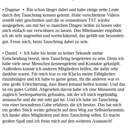
• Dagmar • Bin schon länger dabei und habe einige nette Leute
durch den Tauschring kennen gelernt. Habe verschiedene Videos
erstellt oder geschnitten und die so erstandenen TST wieder
ausgegeben, um mir bei so manchen Dingen helfen zu lassen oder
mich einfach nur verwöhnen zu lassen. Das Miteinander empfinde
ich als sehr angenehm und wertschätzend, das gefällt mir besonders
gut. Freue mich, beim Tauschring dabei zu sein.
• Daniel • Ich habe bis heute zu keiner Sekunde meine
Entscheidung bereut, dem Tauschring beigetreten zu sein. Denn ich
habe viele neue Menschen kennengelernt und Kontakte geknüpft.
Außerdem konnte ich anderen Mitgliedern helfen, die dafür sehr
dankbar waren. Für mich war es ein Klacks meine Fähigkeiten
einzubringen und ich habe es gerne getan, für die anderen war es
eine große Erleichterung, dass ihnen jemand helfen konnte. Und das
ist ein gutes Gefühl. Abgesehen davon habe ich eine Masseurin und
zugleich Seelenpartnerin gefunden, mit der ich mich regelmäßig
austausche und die mir sehr gut tut. Und ich habe im Tauschring
von einer besonderen Gabe erfahren, die ich besitze. Das hat mich
ein großes Stück weiter gebracht auf dem Weg zur Selbsterkenntnis.
Ich danke allen Mitgliedern und dem Tauschring selbst. Es macht
großen Spaß und ich freue mich auf den weiteren Austausch!