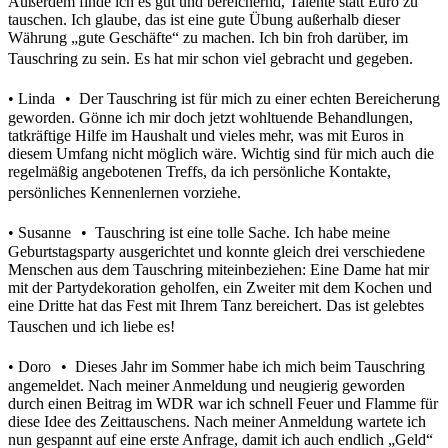
Außerdem finde ich es gut und bereichernd, Talente statt Euro zu
tauschen. Ich glaube, das ist eine gute Übung außerhalb dieser
Währung „gute Geschäfte“ zu machen. Ich bin froh darüber, im
Tauschring zu sein. Es hat mir schon viel gebracht und gegeben.
• Linda • Der Tauschring ist für mich zu einer echten Bereicherung
geworden. Gönne ich mir doch jetzt wohltuende Behandlungen,
tatkräftige Hilfe im Haushalt und vieles mehr, was mit Euros in
diesem Umfang nicht möglich wäre. Wichtig sind für mich auch die
regelmäßig angebotenen Treffs, da ich persönliche Kontakte,
persönliches Kennenlernen vorziehe.
• Susanne • Tauschring ist eine tolle Sache. Ich habe meine
Geburtstagsparty ausgerichtet und konnte gleich drei verschiedene
Menschen aus dem Tauschring miteinbeziehen: Eine Dame hat mir
mit der Partydekoration geholfen, ein Zweiter mit dem Kochen und
eine Dritte hat das Fest mit Ihrem Tanz bereichert. Das ist gelebtes
Tauschen und ich liebe es!
• Doro • Dieses Jahr im Sommer habe ich mich beim Tauschring
angemeldet. Nach meiner Anmeldung und neugierig geworden
durch einen Beitrag im WDR war ich schnell Feuer und Flamme für
diese Idee des Zeittauschens. Nach meiner Anmeldung wartete ich
nun gespannt auf eine erste Anfrage, damit ich auch endlich „Geld“