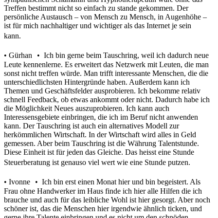
Treffen bestimmt nicht so einfach zu stande gekommen. Der
persönliche Austausch – von Mensch zu Mensch, in Augenhöhe –
ist für mich nachhaltiger und wichtiger als das Internet je sein
kann.
• Gürhan • Ich bin gerne beim Tauschring, weil ich dadurch neue
Leute kennenlerne. Es erweitert das Netzwerk mit Leuten, die man
sonst nicht treffen würde. Man trifft interessante Menschen, die die
unterschiedlichsten Hintergründe haben. Außerdem kann ich
Themen und Geschäftsfelder ausprobieren. Ich bekomme relativ
schnell Feedback, ob etwas ankommt oder nicht. Dadurch habe ich
die Möglichkeit Neues auszuprobieren. Ich kann auch
Interessensgebiete einbringen, die ich im Beruf nicht anwenden
kann. Der Tauschring ist auch ein alternatives Modell zur
herkömmlichen Wirtschaft. In der Wirtschaft wird alles in Geld
gemessen. Aber beim Tauschring ist die Währung Talentstunde.
Diese Einheit ist für jeden das Gleiche. Das heisst eine Stunde
Steuerberatung ist genauso viel wert wie eine Stunde putzen.
• Ivonne • Ich bin erst einen Monat hier und bin begeistert. Als
Frau ohne Handwerker im Haus finde ich hier alle Hilfen die ich
brauche und auch für das leibliche Wohl ist hier gesorgt. Aber noch
schöner ist, das die Menschen hier irgendwie ähnlich ticken, und
gerne ihre Talente einbringen und es nicht um den schnöden