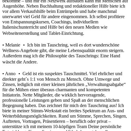
bekomme – und mir ein Netzwerk aufbauen kann mit Menschen auf
Augenhöhe. Neben Buchhaltung und redaktioneller Hilfe biete ich
vor allem Verkaufshilfe beim Entrümpeln und habe manchmal
unerwartet viel Geld für andere eingenommen. Ich selbst profitiere
von Entspannungskursen, Coachings, individuellem
Italienischunterricht und Hilfe bei den neuen Medien wie
Webseitenerstellung und Tablet-Einrichtung.
• Melanie • Ich bin im Tauschring, weil es dort wunderschöne
Wellness-Angebote gibt, die meine Lebensqualität enorm steigern.
Außerdem mag ich die Philosophie des Tauschrings: Eine Hand
wäscht die Andere.
• Anno • Geld ist ein suspektes Tauschmittel. Viel ehrlicher und
direkter geht´s 1:1 von Mensch zu Mensch. Ohne Umwege und
Zinsen, lediglich mit einer kleinen jährlichen „Verwaltungsabgabe“
für die Mühen einer überaus charmanten und kompetenten
Initiatorin. Nette Mitglieder, die wirklich hervorragende,
professionelle Leistungen geben und Spaß an der menschlichen
Begegnung haben. Das zeichnet für mich den Tauschring aus! Ich
biete in meiner Stimm-Werkstatt ein breites Spektrum an Aus- und
Weiterbildungsmöglichkeiten. Rund um Stimme, Sprechen, Singen,
Auftreten, Vortragen, Präsentieren – beruflich oder privat –
unterstütze ich mit meinem 10-köpfigen Team Deine persönliche