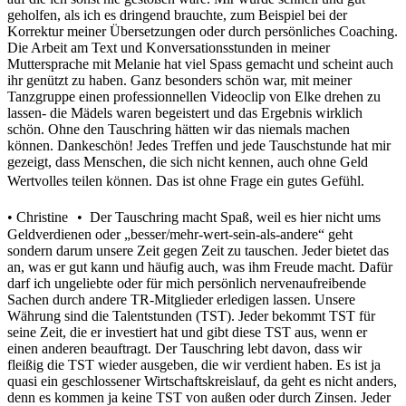
geholfen, als ich es dringend brauchte, zum Beispiel bei der
Korrektur meiner Übersetzungen oder durch persönliches Coaching.
Die Arbeit am Text und Konversationsstunden in meiner
Muttersprache mit Melanie hat viel Spass gemacht und scheint auch
ihr genützt zu haben. Ganz besonders schön war, mit meiner
Tanzgruppe einen professionnellen Videoclip von Elke drehen zu
lassen- die Mädels waren begeistert und das Ergebnis wirklich
schön. Ohne den Tauschring hätten wir das niemals machen
können. Dankeschön! Jedes Treffen und jede Tauschstunde hat mir
gezeigt, dass Menschen, die sich nicht kennen, auch ohne Geld
Wertvolles teilen können. Das ist ohne Frage ein gutes Gefühl.
• Christine • Der Tauschring macht Spaß, weil es hier nicht ums
Geldverdienen oder „besser/mehr-wert-sein-als-andere“ geht
sondern darum unsere Zeit gegen Zeit zu tauschen. Jeder bietet das
an, was er gut kann und häufig auch, was ihm Freude macht. Dafür
darf ich ungeliebte oder für mich persönlich nervenaufreibende
Sachen durch andere TR-Mitglieder erledigen lassen. Unsere
Währung sind die Talentstunden (TST). Jeder bekommt TST für
seine Zeit, die er investiert hat und gibt diese TST aus, wenn er
einen anderen beauftragt. Der Tauschring lebt davon, dass wir
fleißig die TST wieder ausgeben, die wir verdient haben. Es ist ja
quasi ein geschlossener Wirtschaftskreislauf, da geht es nicht anders,
denn es kommen ja keine TST von außen oder durch Zinsen. Jeder