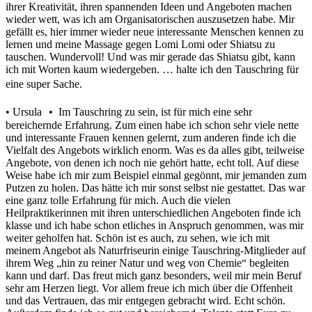
ihrer Kreativität, ihren spannenden Ideen und Angeboten machen
wieder wett, was ich am Organisatorischen auszusetzen habe. Mir
gefällt es, hier immer wieder neue interessante Menschen kennen zu
lernen und meine Massage gegen Lomi Lomi oder Shiatsu zu
tauschen. Wundervoll! Und was mir gerade das Shiatsu gibt, kann
ich mit Worten kaum wiedergeben. … halte ich den Tauschring für
eine super Sache.
• Ursula • Im Tauschring zu sein, ist für mich eine sehr
bereichernde Erfahrung. Zum einen habe ich schon sehr viele nette
und interessante Frauen kennen gelernt, zum anderen finde ich die
Vielfalt des Angebots wirklich enorm. Was es da alles gibt, teilweise
Angebote, von denen ich noch nie gehört hatte, echt toll. Auf diese
Weise habe ich mir zum Beispiel einmal gegönnt, mir jemanden zum
Putzen zu holen. Das hätte ich mir sonst selbst nie gestattet. Das war
eine ganz tolle Erfahrung für mich. Auch die vielen
Heilpraktikerinnen mit ihren unterschiedlichen Angeboten finde ich
klasse und ich habe schon etliches in Anspruch genommen, was mir
weiter geholfen hat. Schön ist es auch, zu sehen, wie ich mit
meinem Angebot als Naturfriseurin einige Tauschring-Mitglieder auf
ihrem Weg „hin zu reiner Natur und weg von Chemie“ begleiten
kann und darf. Das freut mich ganz besonders, weil mir mein Beruf
sehr am Herzen liegt. Vor allem freue ich mich über die Offenheit
und das Vertrauen, das mir entgegen gebracht wird. Echt schön.