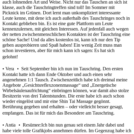
auch lohnenden Art und Weise. Nicht nur das Tauschen an sich ist
klasse, auch die Tauschringtreffen sind toll! Im Sommer mit
Picknick im Grünen. Dort lernt man unkompliziert interessante
Leute kenne, mit dene ich auch außerhalb des Tauschringes noch in
Kontakt geblieben bin. Es ist eine gute Plattform um Leute
kennenzulernen, mit gleichen Interessen. Auf jedenfall auch wegen
der netten zwischenmenschlichen Kontakten ist der Tauschring eine
schöne Sache! Und da alles kostenlos ist, kann ich nur den Tip
geben ausprobieren und Spaß haben! Ein wenig Zeit muss man
schon investieren, aber für mich kann ich sagen: Es hat sich
gelohnt!
• Vera • Seit September bin ich nun im Tauschring. Den ersten
Kontakt hatte ich dann Ende Oktober und auch einen sehr
angenehmen 1:1 Tausch. Zwischenzeitlich habe ich dreimal meine
Angebote „Gesichtsreflexzonenmassage“ und „Energetische
Wirbelsäulenaufrichtung“ einbringen können, war damit also stolze
Besitzerin von drei Talentstunden. Die erste habe ich auch schon
wieder eingelöst und mir eine Shin Tai Massage gegönnt.
Berührung gegeben und erhalten – oder vielleicht besser gesagt,
empfangen. Das ist für mich das Besondere am Tauschring.
• Antia • Resümee:Ich bin nun genau seit einem Jahr dabei und
habe viele tolle Grafikjobs annehmen dürfen. Im Gegenzug habe ich