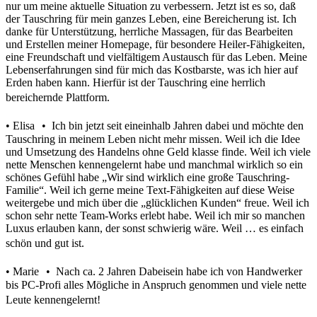
nur um meine aktuelle Situation zu verbessern. Jetzt ist es so, daß
der Tauschring für mein ganzes Leben, eine Bereicherung ist. Ich
danke für Unterstützung, herrliche Massagen, für das Bearbeiten
und Erstellen meiner Homepage, für besondere Heiler-Fähigkeiten,
eine Freundschaft und vielfältigem Austausch für das Leben. Meine
Lebenserfahrungen sind für mich das Kostbarste, was ich hier auf
Erden haben kann. Hierfür ist der Tauschring eine herrlich
bereichernde Plattform.
• Elisa • Ich bin jetzt seit eineinhalb Jahren dabei und möchte den
Tauschring in meinem Leben nicht mehr missen. Weil ich die Idee
und Umsetzung des Handelns ohne Geld klasse finde. Weil ich viele
nette Menschen kennengelernt habe und manchmal wirklich so ein
schönes Gefühl habe „Wir sind wirklich eine große Tauschring-
Familie“. Weil ich gerne meine Text-Fähigkeiten auf diese Weise
weitergebe und mich über die „glücklichen Kunden“ freue. Weil ich
schon sehr nette Team-Works erlebt habe. Weil ich mir so manchen
Luxus erlauben kann, der sonst schwierig wäre. Weil … es einfach
schön und gut ist.
• Marie • Nach ca. 2 Jahren Dabeisein habe ich von Handwerker
bis PC-Profi alles Mögliche in Anspruch genommen und viele nette
Leute kennengelernt!