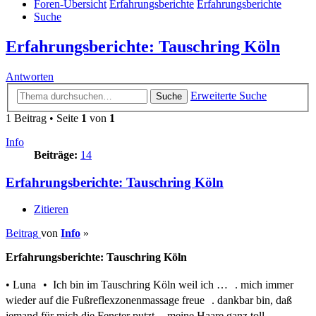
Foren-Übersicht
Erfahrungsberichte
Erfahrungsberichte
Suche
Erfahrungsberichte: Tauschring Köln
Antworten
Erweiterte Suche
Suche
1 Beitrag • Seite
1
von
1
Info
Beiträge:
14
Erfahrungsberichte: Tauschring Köln
Zitieren
Beitrag
von
Info
»
Erfahrungsberichte: Tauschring Köln
• Luna • Ich bin im Tauschring Köln weil ich … . mich immer
wieder auf die Fußreflexzonenmassage freue . dankbar bin, daß
jemand für mich die Fenster putzt . meine Haare ganz toll