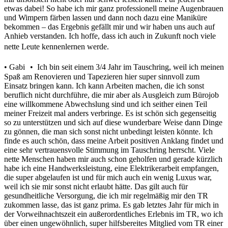
etwas dabei! So habe ich mir ganz professionell meine Augenbrauen
und Wimpern färben lassen und dann noch dazu eine Maniküre
bekommen – das Ergebnis gefällt mir und wir haben uns auch auf
Anhieb verstanden. Ich hoffe, dass ich auch in Zukunft noch viele
nette Leute kennenlernen werde.
• Gabi • Ich bin seit einem 3/4 Jahr im Tauschring, weil ich meinen
Spaß am Renovieren und Tapezieren hier super sinnvoll zum
Einsatz bringen kann. Ich kann Arbeiten machen, die ich sonst
beruflich nicht durchführe, die mir aber als Ausgleich zum Bürojob
eine willkommene Abwechslung sind und ich seither einen Teil
meiner Freizeit mal anders verbringe. Es ist schön sich gegenseitig
so zu unterstützen und sich auf diese wunderbare Weise dann Dinge
zu gönnen, die man sich sonst nicht unbedingt leisten könnte. Ich
finde es auch schön, dass meine Arbeit positiven Anklang findet und
eine sehr vertrauensvolle Stimmung im Tauschring herrscht. Viele
nette Menschen haben mir auch schon geholfen und gerade kürzlich
habe ich eine Handwerksleistung, eine Elektrikerarbeit empfangen,
die super abgelaufen ist und für mich auch ein wenig Luxus war,
weil ich sie mir sonst nicht erlaubt hätte. Das gilt auch für
gesundheitliche Versorgung, die ich mir regelmäßig mir den TR
zukommen lasse, das ist ganz prima. Es gab letztes Jahr für mich in
der Vorweihnachtszeit ein außerordentliches Erlebnis im TR, wo ich
über einen ungewöhnlich, super hilfsbereites Mitglied vom TR einer