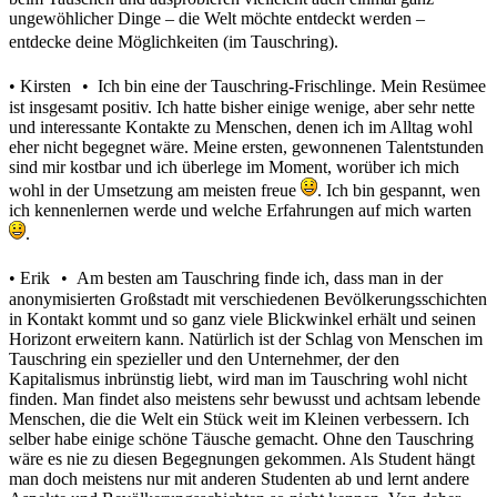
ungewöhlicher Dinge – die Welt möchte entdeckt werden –
entdecke deine Möglichkeiten (im Tauschring).
• Kirsten • Ich bin eine der Tauschring-Frischlinge. Mein Resümee
ist insgesamt positiv. Ich hatte bisher einige wenige, aber sehr nette
und interessante Kontakte zu Menschen, denen ich im Alltag wohl
eher nicht begegnet wäre. Meine ersten, gewonnenen Talentstunden
sind mir kostbar und ich überlege im Moment, worüber ich mich
wohl in der Umsetzung am meisten freue
. Ich bin gespannt, wen
ich kennenlernen werde und welche Erfahrungen auf mich warten
.
• Erik • Am besten am Tauschring finde ich, dass man in der
anonymisierten Großstadt mit verschiedenen Bevölkerungsschichten
in Kontakt kommt und so ganz viele Blickwinkel erhält und seinen
Horizont erweitern kann. Natürlich ist der Schlag von Menschen im
Tauschring ein spezieller und den Unternehmer, der den
Kapitalismus inbrünstig liebt, wird man im Tauschring wohl nicht
finden. Man findet also meistens sehr bewusst und achtsam lebende
Menschen, die die Welt ein Stück weit im Kleinen verbessern. Ich
selber habe einige schöne Täusche gemacht. Ohne den Tauschring
wäre es nie zu diesen Begegnungen gekommen. Als Student hängt
man doch meistens nur mit anderen Studenten ab und lernt andere