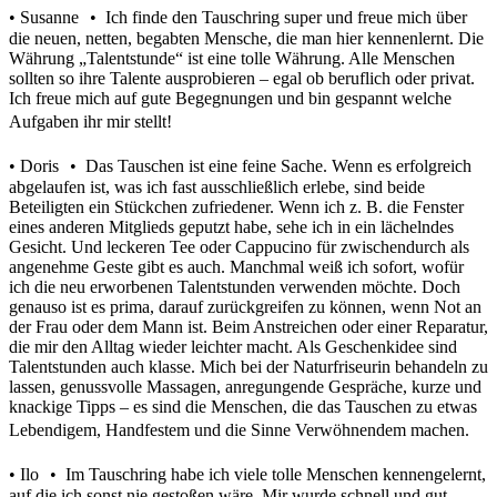
• Susanne • Ich finde den Tauschring super und freue mich über
die neuen, netten, begabten Mensche, die man hier kennenlernt. Die
Währung „Talentstunde“ ist eine tolle Währung. Alle Menschen
sollten so ihre Talente ausprobieren – egal ob beruflich oder privat.
Ich freue mich auf gute Begegnungen und bin gespannt welche
Aufgaben ihr mir stellt!
• Doris • Das Tauschen ist eine feine Sache. Wenn es erfolgreich
abgelaufen ist, was ich fast ausschließlich erlebe, sind beide
Beteiligten ein Stückchen zufriedener. Wenn ich z. B. die Fenster
eines anderen Mitglieds geputzt habe, sehe ich in ein lächelndes
Gesicht. Und leckeren Tee oder Cappucino für zwischendurch als
angenehme Geste gibt es auch. Manchmal weiß ich sofort, wofür
ich die neu erworbenen Talentstunden verwenden möchte. Doch
genauso ist es prima, darauf zurückgreifen zu können, wenn Not an
der Frau oder dem Mann ist. Beim Anstreichen oder einer Reparatur,
die mir den Alltag wieder leichter macht. Als Geschenkidee sind
Talentstunden auch klasse. Mich bei der Naturfriseurin behandeln zu
lassen, genussvolle Massagen, anregungende Gespräche, kurze und
knackige Tipps – es sind die Menschen, die das Tauschen zu etwas
Lebendigem, Handfestem und die Sinne Verwöhnendem machen.
• Ilo • Im Tauschring habe ich viele tolle Menschen kennengelernt,
auf die ich sonst nie gestoßen wäre. Mir wurde schnell und gut