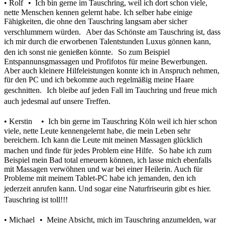
• Rolf • Ich bin gerne im Tauschring, weil ich dort schon viele,
nette Menschen kennen gelernt habe. Ich selber habe einige
Fähigkeiten, die ohne den Tauschring langsam aber sicher
verschlummern würden. Aber das Schönste am Tauschring ist, dass
ich mir durch die erworbenen Talentstunden Luxus gönnen kann,
den ich sonst nie genießen könnte. So zum Beispiel
Entspannunsgmassagen und Profifotos für meine Bewerbungen.
Aber auch kleinere Hilfeleistungen konnte ich in Anspruch nehmen,
für den PC und ich bekomme auch regelmäßig meine Haare
geschnitten. Ich bleibe auf jeden Fall im Tauchring und freue mich
auch jedesmal auf unsere Treffen.
• Kerstin • Ich bin gerne im Tauschring Köln weil ich hier schon
viele, nette Leute kennengelernt habe, die mein Leben sehr
bereichern. Ich kann die Leute mit meinen Massagen glücklich
machen und finde für jedes Problem eine Hilfe. So habe ich zum
Beispiel mein Bad total erneuern können, ich lasse mich ebenfalls
mit Massagen verwöhnen und war bei einer Heilerin. Auch für
Probleme mit meinem Tablet-PC habe ich jemanden, den ich
jederzeit anrufen kann. Und sogar eine Naturfriseurin gibt es hier.
Tauschring ist toll!!!
• Michael • Meine Absicht, mich im Tauschring anzumelden, war