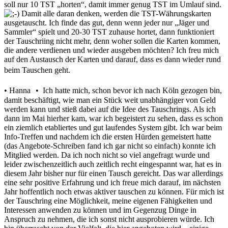
soll nur 10 TST „horten“, damit immer genug TST im Umlauf sind.
Damit alle daran denken, werden die TST-Währungskarten
ausgetauscht. Ich finde das gut, denn wenn jeder nur „Jäger und
Sammler“ spielt und 20-30 TST zuhause hortet, dann funktioniert
der Tauschriing nicht mehr, denn woher sollen die Karten kommen,
die andere verdienen und wieder ausgeben möchten? Ich freu mich
auf den Austausch der Karten und darauf, dass es dann wieder rund
beim Tauschen geht.
• Hanna • Ich hatte mich, schon bevor ich nach Köln gezogen bin,
damit beschäftigt, wie man ein Stück weit unabhängiger von Geld
werden kann und stieß dabei auf die Idee des Tauschrings. Als ich
dann im Mai hierher kam, war ich begeistert zu sehen, dass es schon
ein ziemlich etabliertes und gut laufendes System gibt. Ich war beim
Info-Treffen und nachdem ich die ersten Hürden gemeistert hatte
(das Angebote-Schreiben fand ich gar nicht so einfach) konnte ich
Mitglied werden. Da ich noch nicht so viel angefragt wurde und
leider zwischenzeitlich auch zeitlich recht eingespannt war, hat es in
diesem Jahr bisher nur für einen Tausch gereicht. Das war allerdings
eine sehr positive Erfahrung und ich freue mich darauf, im nächsten
Jahr hoffentlich noch etwas aktiver tauschen zu können. Für mich ist
der Tauschring eine Möglichkeit, meine eigenen Fähigkeiten und
Interessen anwenden zu können und im Gegenzug Dinge in
Anspruch zu nehmen, die ich sonst nicht ausprobieren würde. Ich