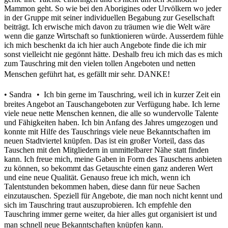
Mammon geht. So wie bei den Aborigines oder Urvölkern wo jeder
in der Gruppe mit seiner individuellen Begabung zur Gesellschaft
beiträgt. Ich erwische mich davon zu träumen wie die Welt wäre
wenn die ganze Wirtschaft so funktionieren würde. Ausserdem fühle
ich mich beschenkt da ich hier auch Angebote finde die ich mir
sonst vielleicht nie gegönnt hätte. Deshalb freu ich mich das es mich
zum Tauschring mit den vielen tollen Angeboten und netten
Menschen geführt hat, es gefällt mir sehr. DANKE!
• Sandra • Ich bin gerne im Tauschring, weil ich in kurzer Zeit ein
breites Angebot an Tauschangeboten zur Verfügung habe. Ich lerne
viele neue nette Menschen kennen, die alle so wundervolle Talente
und Fähigkeiten haben. Ich bin Anfang des Jahres umgezogen und
konnte mit Hilfe des Tauschrings viele neue Bekanntschaften im
neuen Stadtviertel knüpfen. Das ist ein großer Vorteil, dass das
Tauschen mit den Mitgliedern in unmittelbarer Nähe statt finden
kann. Ich freue mich, meine Gaben in Form des Tauschens anbieten
zu können, so bekommt das Getauschte einen ganz anderen Wert
und eine neue Qualität. Genauso freue ich mich, wenn ich
Talentstunden bekommen haben, diese dann für neue Sachen
einzutauschen. Speziell für Angebote, die man noch nicht kennt und
sich im Tauschring traut auszuprobieren. Ich empfehle den
Tauschring immer gerne weiter, da hier alles gut organisiert ist und
man schnell neue Bekanntschaften knüpfen kann.