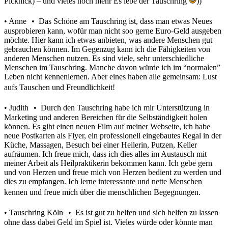
Picknick) – und vieles noch mehr Es lebe der Tauschring
))
• Anne • Das Schöne am Tauschring ist, dass man etwas Neues
ausprobieren kann, wofür man nicht soo gerne Euro-Geld ausgeben
möchte. Hier kann ich etwas anbieten, was andere Menschen gut
gebrauchen können. Im Gegenzug kann ich die Fähigkeiten von
anderen Menschen nutzen. Es sind viele, sehr unterschiedliche
Menschen im Tauschring. Manche davon würde ich im “normalen”
Leben nicht kennenlernen. Aber eines haben alle gemeinsam: Lust
aufs Tauschen und Freundlichkeit!
• Judith • Durch den Tauschring habe ich mir Unterstützung in
Marketing und anderen Bereichen für die Selbständigkeit holen
können. Es gibt einen neuen Film auf meiner Webseite, ich habe
neue Postkarten als Flyer, ein professionell eingebautes Regal in der
Küche, Massagen, Besuch bei einer Heilerin, Putzen, Keller
aufräumen. Ich freue mich, dass ich dies alles im Austausch mit
meiner Arbeit als Heilpraktikerin bekommen kann. Ich gebe gern
und von Herzen und freue mich von Herzen bedient zu werden und
dies zu empfangen. Ich lerne interessante und nette Menschen
kennen und freue mich über die menschlichen Begegnungen.
• Tauschring Köln • Es ist gut zu helfen und sich helfen zu lassen
ohne dass dabei Geld im Spiel ist. Vieles würde oder könnte man