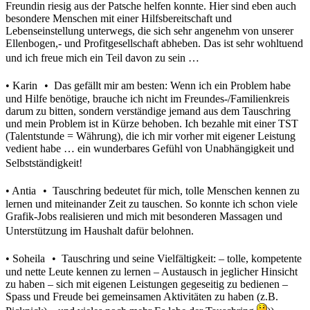
Freundin riesig aus der Patsche helfen konnte. Hier sind eben auch
besondere Menschen mit einer Hilfsbereitschaft und
Lebenseinstellung unterwegs, die sich sehr angenehm von unserer
Ellenbogen,- und Profitgesellschaft abheben. Das ist sehr wohltuend
und ich freue mich ein Teil davon zu sein …
• Karin • Das gefällt mir am besten: Wenn ich ein Problem habe
und Hilfe benötige, brauche ich nicht im Freundes-/Familienkreis
darum zu bitten, sondern verständige jemand aus dem Tauschring
und mein Problem ist in Kürze behoben. Ich bezahle mit einer TST
(Talentstunde = Währung), die ich mir vorher mit eigener Leistung
vedient habe … ein wunderbares Gefühl von Unabhängigkeit und
Selbstständigkeit!
• Antia • Tauschring bedeutet für mich, tolle Menschen kennen zu
lernen und miteinander Zeit zu tauschen. So konnte ich schon viele
Grafik-Jobs realisieren und mich mit besonderen Massagen und
Unterstützung im Haushalt dafür belohnen.
• Soheila • Tauschring und seine Vielfältigkeit: – tolle, kompetente
und nette Leute kennen zu lernen – Austausch in jeglicher Hinsicht
zu haben – sich mit eigenen Leistungen gegeseitig zu bedienen –
Spass und Freude bei gemeinsamen Aktivitäten zu haben (z.B.