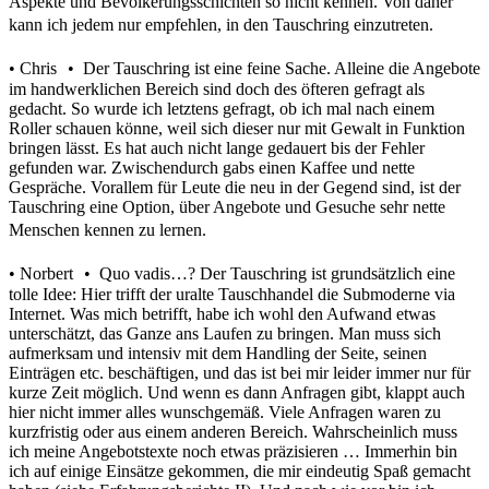
Aspekte und Bevölkerungsschichten so nicht kennen. Von daher
kann ich jedem nur empfehlen, in den Tauschring einzutreten.
• Chris • Der Tauschring ist eine feine Sache. Alleine die Angebote
im handwerklichen Bereich sind doch des öfteren gefragt als
gedacht. So wurde ich letztens gefragt, ob ich mal nach einem
Roller schauen könne, weil sich dieser nur mit Gewalt in Funktion
bringen lässt. Es hat auch nicht lange gedauert bis der Fehler
gefunden war. Zwischendurch gabs einen Kaffee und nette
Gespräche. Vorallem für Leute die neu in der Gegend sind, ist der
Tauschring eine Option, über Angebote und Gesuche sehr nette
Menschen kennen zu lernen.
• Norbert • Quo vadis…? Der Tauschring ist grundsätzlich eine
tolle Idee: Hier trifft der uralte Tauschhandel die Submoderne via
Internet. Was mich betrifft, habe ich wohl den Aufwand etwas
unterschätzt, das Ganze ans Laufen zu bringen. Man muss sich
aufmerksam und intensiv mit dem Handling der Seite, seinen
Einträgen etc. beschäftigen, und das ist bei mir leider immer nur für
kurze Zeit möglich. Und wenn es dann Anfragen gibt, klappt auch
hier nicht immer alles wunschgemäß. Viele Anfragen waren zu
kurzfristig oder aus einem anderen Bereich. Wahrscheinlich muss
ich meine Angebotstexte noch etwas präzisieren … Immerhin bin
ich auf einige Einsätze gekommen, die mir eindeutig Spaß gemacht