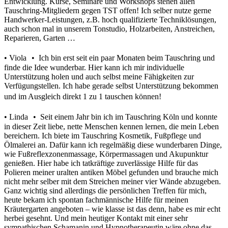
Entwicklung. Kurse, Seminare und Workshops stehen allen
Tauschring-Mitgliedern gegen TST offen! Ich selber nutze gerne
Handwerker-Leistungen, z.B. hoch qualifizierte Techniklösungen,
auch schon mal in unserem Tonstudio, Holzarbeiten, Anstreichen,
Reparieren, Garten …
• Viola • Ich bin erst seit ein paar Monaten beim Tauschring und
finde die Idee wunderbar. Hier kann ich mir individuelle
Unterstützung holen und auch selbst meine Fähigkeiten zur
Verfügungstellen. Ich habe gerade selbst Unterstützung bekommen
und im Ausgleich direkt 1 zu 1 tauschen können!
• Linda • Seit einem Jahr bin ich im Tauschring Köln und konnte
in dieser Zeit liebe, nette Menschen kennen lernen, die mein Leben
bereichern. Ich biete im Tauschring Kosmetik, Fußpflege und
Ölmalerei an. Dafür kann ich regelmäßig diese wunderbaren Dinge,
wie Fußreflexzonenmassage, Körpermassagen und Akupunktur
genießen. Hier habe ich tatkräftige zuverlässige Hilfe für das
Polieren meiner uralten antiken Möbel gefunden und brauche mich
nicht mehr selber mit dem Streichen meiner vier Wände abzugeben.
Ganz wichtig sind allerdings die persönlichen Treffen für mich,
heute bekam ich spontan fachmännische Hilfe für meinen
Kräutergarten angeboten – wie klasse ist das denn, habe es mir echt
herbei gesehnt. Und mein heutiger Kontakt mit einer sehr
sympathischen Schamanin und Hypnotherapeutin wäre ohne das