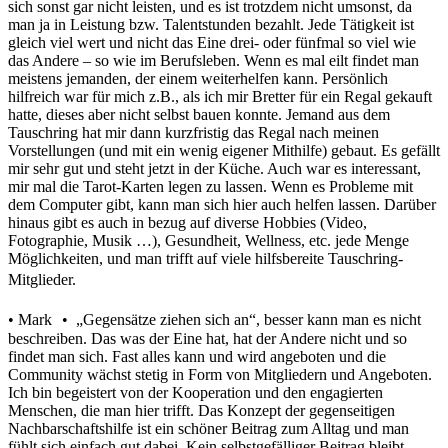
sich sonst gar nicht leisten, und es ist trotzdem nicht umsonst, da
man ja in Leistung bzw. Talentstunden bezahlt. Jede Tätigkeit ist
gleich viel wert und nicht das Eine drei- oder fünfmal so viel wie
das Andere – so wie im Berufsleben. Wenn es mal eilt findet man
meistens jemanden, der einem weiterhelfen kann. Persönlich
hilfreich war für mich z.B., als ich mir Bretter für ein Regal gekauft
hatte, dieses aber nicht selbst bauen konnte. Jemand aus dem
Tauschring hat mir dann kurzfristig das Regal nach meinen
Vorstellungen (und mit ein wenig eigener Mithilfe) gebaut. Es gefällt
mir sehr gut und steht jetzt in der Küche. Auch war es interessant,
mir mal die Tarot-Karten legen zu lassen. Wenn es Probleme mit
dem Computer gibt, kann man sich hier auch helfen lassen. Darüber
hinaus gibt es auch in bezug auf diverse Hobbies (Video,
Fotographie, Musik …), Gesundheit, Wellness, etc. jede Menge
Möglichkeiten, und man trifft auf viele hilfsbereite Tauschring-
Mitglieder.
• Mark • „Gegensätze ziehen sich an“, besser kann man es nicht
beschreiben. Das was der Eine hat, hat der Andere nicht und so
findet man sich. Fast alles kann und wird angeboten und die
Community wächst stetig in Form von Mitgliedern und Angeboten.
Ich bin begeistert von der Kooperation und den engagierten
Menschen, die man hier trifft. Das Konzept der gegenseitigen
Nachbarschaftshilfe ist ein schöner Beitrag zum Alltag und man
fühlt sich einfach gut dabei. Kein selbstgefälliger Beitrag bleibt