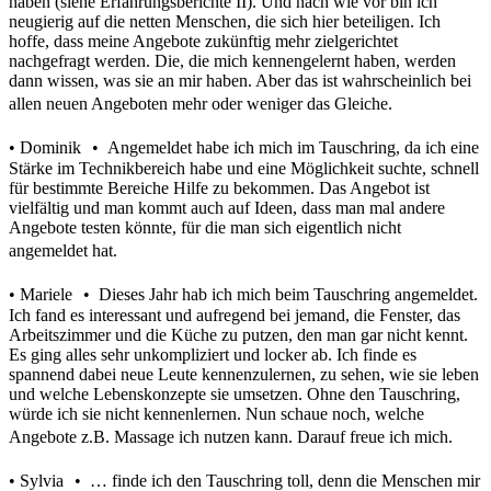
haben (siehe Erfahrungsberichte II). Und nach wie vor bin ich
neugierig auf die netten Menschen, die sich hier beteiligen. Ich
hoffe, dass meine Angebote zukünftig mehr zielgerichtet
nachgefragt werden. Die, die mich kennengelernt haben, werden
dann wissen, was sie an mir haben. Aber das ist wahrscheinlich bei
allen neuen Angeboten mehr oder weniger das Gleiche.
• Dominik • Angemeldet habe ich mich im Tauschring, da ich eine
Stärke im Technikbereich habe und eine Möglichkeit suchte, schnell
für bestimmte Bereiche Hilfe zu bekommen. Das Angebot ist
vielfältig und man kommt auch auf Ideen, dass man mal andere
Angebote testen könnte, für die man sich eigentlich nicht
angemeldet hat.
• Mariele • Dieses Jahr hab ich mich beim Tauschring angemeldet.
Ich fand es interessant und aufregend bei jemand, die Fenster, das
Arbeitszimmer und die Küche zu putzen, den man gar nicht kennt.
Es ging alles sehr unkompliziert und locker ab. Ich finde es
spannend dabei neue Leute kennenzulernen, zu sehen, wie sie leben
und welche Lebenskonzepte sie umsetzen. Ohne den Tauschring,
würde ich sie nicht kennenlernen. Nun schaue noch, welche
Angebote z.B. Massage ich nutzen kann. Darauf freue ich mich.
• Sylvia • … finde ich den Tauschring toll, denn die Menschen mir