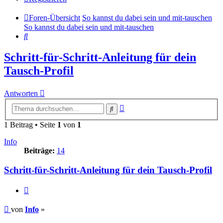
Foren-Übersicht
So kannst du dabei sein und mit-tauschen
So kannst du dabei sein und mit-tauschen
Suche
Schritt-für-Schritt-Anleitung für dein
Tausch-Profil
Antworten
Erweiterte
Suche
Suche
1 Beitrag • Seite
1
von
1
Info
Beiträge:
14
Schritt-für-Schritt-Anleitung für dein Tausch-Profil
Zitieren
Beitrag
von
Info
»