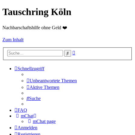
Tauschring Köln
Nachbarschaftshilfe ohne Geld ❤️
Zum Inhalt
Erweiterte
Suche
Suche
Schnellzugriff
Unbeantwortete Themen
Aktive Themen
Suche
FAQ
mChat
mChat page
Anmelden
Registrieren