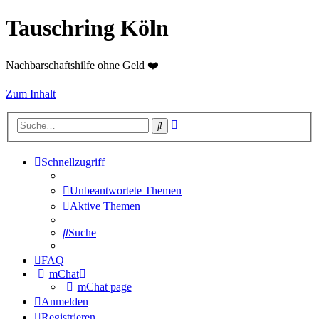
Tauschring Köln
Nachbarschaftshilfe ohne Geld ❤️
Zum Inhalt
Erweiterte
Suche
Suche
Schnellzugriff
Unbeantwortete Themen
Aktive Themen
Suche
FAQ
mChat
mChat page
Anmelden
Registrieren