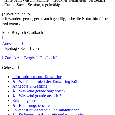
- Hilfe beim Waschmaschine + Trockner Reparieren, bei Bedarf
- Cranio-Sacral Session, regelmäßig
[b]Wer bin ich[/b]
Ich wandere gerne, gerne auch gesellig, liebe die Natur, bin früher
viel gereist
Max, Bergisch-Gladbach
Nach
oben
Antworten
1 Beitrag • Seite
1
von
1
Zurück zu „Bergisch Gladbach“
Gehe zu
Informationen zum Tauschring
↳ Wie funktioniert der Tauschring Köln
Angebote & Gesuche
↳ Was wird gerade angeboten?
↳ Was wird gerade gesucht?
Erfahrungsberichte
↳ Erfahrungsberichte
So kannst du dabei sein und mit-tauschen
↳ So kannst du dabei sein und mit-tauschen