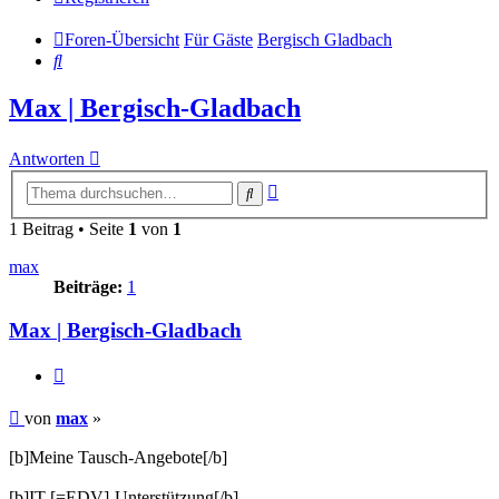
Foren-Übersicht
Für Gäste
Bergisch Gladbach
Suche
Max | Bergisch-Gladbach
Antworten
Erweiterte
Suche
Suche
1 Beitrag • Seite
1
von
1
max
Beiträge:
1
Max | Bergisch-Gladbach
Zitieren
Beitrag
von
max
»
[b]Meine Tausch-Angebote[/b]
[b]IT [=EDV]-Unterstützung[/b]