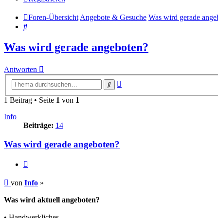
Foren-Übersicht
Angebote & Gesuche
Was wird gerade ange
Suche
Was wird gerade angeboten?
Antworten
Erweiterte
Suche
Suche
1 Beitrag • Seite
1
von
1
Info
Beiträge:
14
Was wird gerade angeboten?
Zitieren
Beitrag
von
Info
»
Was wird aktuell angeboten?
• Handwerkliches