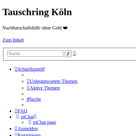
Tauschring Köln
Nachbarschaftshilfe ohne Geld ❤️
Zum Inhalt
Erweiterte
Suche
Suche
Schnellzugriff
Unbeantwortete Themen
Aktive Themen
Suche
FAQ
mChat
mChat page
Anmelden
Registrieren