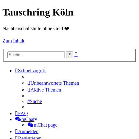
Tauschring Köln
Nachbarschaftshilfe ohne Geld ❤️
Zum Inhalt
Erweiterte
Suche
Suche
Schnellzugriff
Unbeantwortete Themen
Aktive Themen
Suche
FAQ
mChat
mChat page
Anmelden
Registrieren