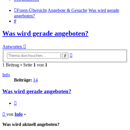
Foren-Übersicht
Angebote & Gesuche
Was wird gerade
angeboten?
Suche
Was wird gerade angeboten?
Antworten
Erweiterte
Suche
Suche
1 Beitrag • Seite
1
von
1
Info
Beiträge:
14
Was wird gerade angeboten?
Zitieren
Beitrag
von
Info
»
Was wird aktuell angeboten?