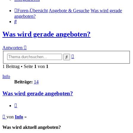
Foren-Übersicht
Angebote & Gesuche
Was wird gerade
angeboten?
Suche
Was wird gerade angeboten?
Antworten
Erweiterte
Suche
Suche
1 Beitrag • Seite
1
von
1
Info
Beiträge:
14
Was wird gerade angeboten?
Zitieren
Beitrag
von
Info
»
Was wird aktuell angeboten?