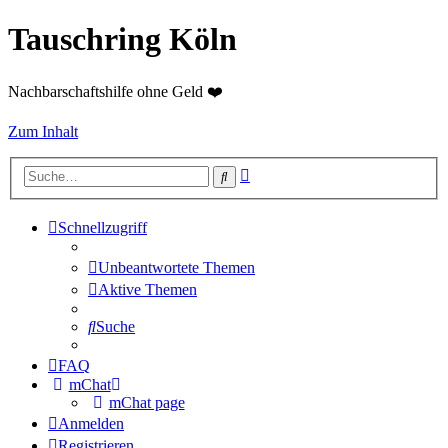
Tauschring Köln
Nachbarschaftshilfe ohne Geld ❤️
Zum Inhalt
Erweiterte
Suche
Suche
Schnellzugriff
Unbeantwortete Themen
Aktive Themen
Suche
FAQ
mChat
mChat page
Anmelden
Registrieren