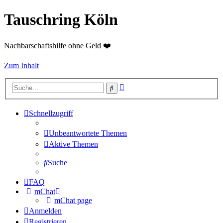
Tauschring Köln
Nachbarschaftshilfe ohne Geld ❤️
Zum Inhalt
Erweiterte
Suche
Suche
Schnellzugriff
Unbeantwortete Themen
Aktive Themen
Suche
FAQ
mChat
mChat page
Anmelden
Registrieren