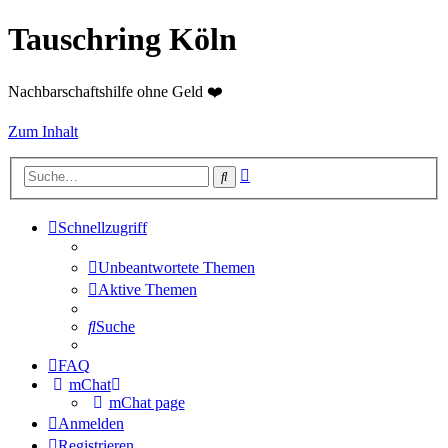
Tauschring Köln
Nachbarschaftshilfe ohne Geld ❤️
Zum Inhalt
Erweiterte
Suche
Suche
Schnellzugriff
Unbeantwortete Themen
Aktive Themen
Suche
FAQ
mChat
mChat page
Anmelden
Registrieren