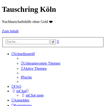
Tauschring Köln
Nachbarschaftshilfe ohne Geld ❤️
Zum Inhalt
Erweiterte
Suche
Suche
Schnellzugriff
Unbeantwortete Themen
Aktive Themen
Suche
FAQ
mChat
mChat page
Anmelden
Registrieren