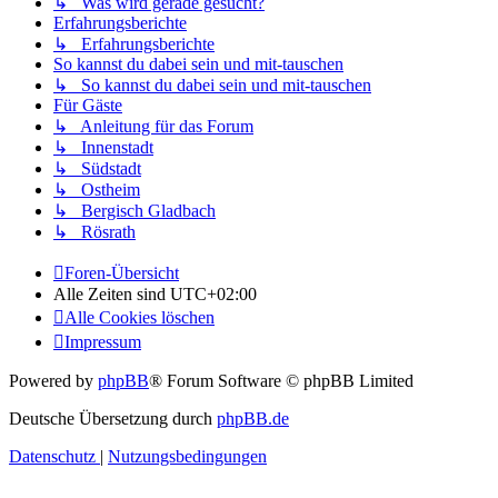
↳ Was wird gerade gesucht?
Erfahrungsberichte
↳ Erfahrungsberichte
So kannst du dabei sein und mit-tauschen
↳ So kannst du dabei sein und mit-tauschen
Für Gäste
↳ Anleitung für das Forum
↳ Innenstadt
↳ Südstadt
↳ Ostheim
↳ Bergisch Gladbach
↳ Rösrath
Foren-Übersicht
Alle Zeiten sind
UTC+02:00
Alle Cookies löschen
Impressum
Powered by
phpBB
® Forum Software © phpBB Limited
Deutsche Übersetzung durch
phpBB.de
Datenschutz
|
Nutzungsbedingungen