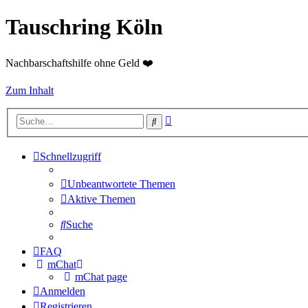
Tauschring Köln
Nachbarschaftshilfe ohne Geld ❤️
Zum Inhalt
Erweiterte
Suche
Suche
Schnellzugriff
Unbeantwortete Themen
Aktive Themen
Suche
FAQ
mChat
mChat page
Anmelden
Registrieren