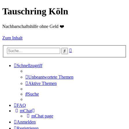
Tauschring Köln
Nachbarschaftshilfe ohne Geld ❤️
Zum Inhalt
Erweiterte
Suche
Suche
Schnellzugriff
Unbeantwortete Themen
Aktive Themen
Suche
FAQ
mChat
mChat page
Anmelden
Registrieren