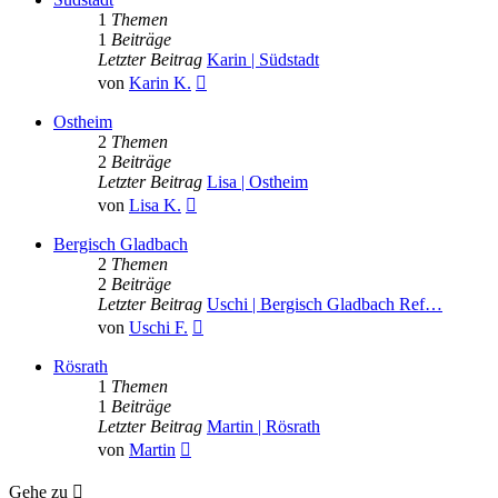
1
Themen
1
Beiträge
Letzter Beitrag
Karin | Südstadt
Neuester
von
Karin K.
Beitrag
Ostheim
2
Themen
2
Beiträge
Letzter Beitrag
Lisa | Ostheim
Neuester
von
Lisa K.
Beitrag
Bergisch Gladbach
2
Themen
2
Beiträge
Letzter Beitrag
Uschi | Bergisch Gladbach Ref…
Neuester
von
Uschi F.
Beitrag
Rösrath
1
Themen
1
Beiträge
Letzter Beitrag
Martin | Rösrath
Neuester
von
Martin
Beitrag
Gehe zu