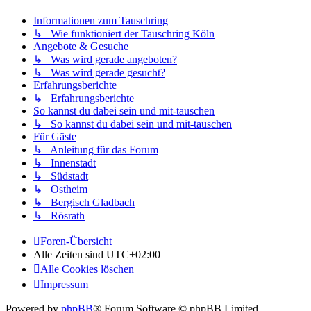
Informationen zum Tauschring
↳ Wie funktioniert der Tauschring Köln
Angebote & Gesuche
↳ Was wird gerade angeboten?
↳ Was wird gerade gesucht?
Erfahrungsberichte
↳ Erfahrungsberichte
So kannst du dabei sein und mit-tauschen
↳ So kannst du dabei sein und mit-tauschen
Für Gäste
↳ Anleitung für das Forum
↳ Innenstadt
↳ Südstadt
↳ Ostheim
↳ Bergisch Gladbach
↳ Rösrath
Foren-Übersicht
Alle Zeiten sind
UTC+02:00
Alle Cookies löschen
Impressum
Powered by
phpBB
® Forum Software © phpBB Limited