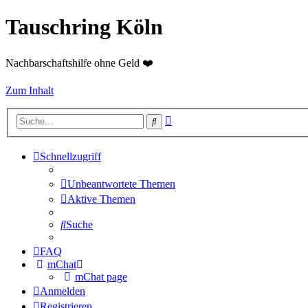
Tauschring Köln
Nachbarschaftshilfe ohne Geld ❤️
Zum Inhalt
Erweiterte
Suche
Suche
Schnellzugriff
Unbeantwortete Themen
Aktive Themen
Suche
FAQ
mChat
mChat page
Anmelden
Registrieren