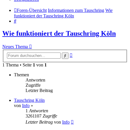
Foren-Übersicht
Informationen zum Tauschring
Wie
funktioniert der Tauschring Köln
Suche
Wie funktioniert der Tauschring Köln
Neues Thema
Erweiterte
Suche
Suche
1 Thema • Seite
1
von
1
Themen
Antworten
Zugriffe
Letzter Beitrag
Tauschring Köln
von
Info
»
1
Antworten
3261107
Zugriffe
Letzter Beitrag
von
Info