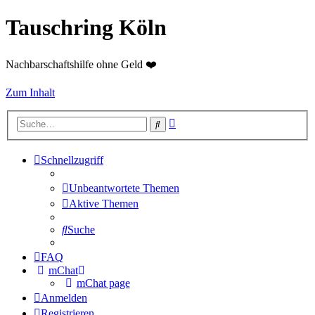
Tauschring Köln
Nachbarschaftshilfe ohne Geld ❤️
Zum Inhalt
Erweiterte
Suche
Suche
Schnellzugriff
Unbeantwortete Themen
Aktive Themen
Suche
FAQ
mChat
mChat page
Anmelden
Registrieren