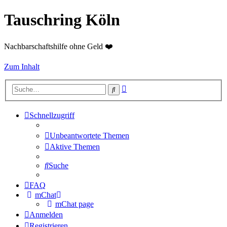
Tauschring Köln
Nachbarschaftshilfe ohne Geld ❤️
Zum Inhalt
Erweiterte
Suche
Suche
Schnellzugriff
Unbeantwortete Themen
Aktive Themen
Suche
FAQ
mChat
mChat page
Anmelden
Registrieren