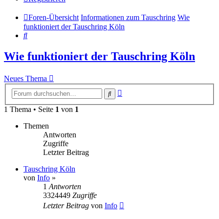
Foren-Übersicht
Informationen zum Tauschring
Wie
funktioniert der Tauschring Köln
Suche
Wie funktioniert der Tauschring Köln
Neues Thema
Erweiterte
Suche
Suche
1 Thema • Seite
1
von
1
Themen
Antworten
Zugriffe
Letzter Beitrag
Tauschring Köln
von
Info
»
1
Antworten
3324449
Zugriffe
Letzter Beitrag
von
Info