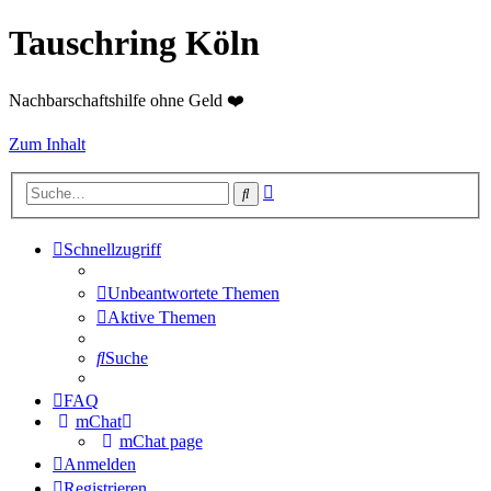
Tauschring Köln
Nachbarschaftshilfe ohne Geld ❤️
Zum Inhalt
Erweiterte
Suche
Suche
Schnellzugriff
Unbeantwortete Themen
Aktive Themen
Suche
FAQ
mChat
mChat page
Anmelden
Registrieren