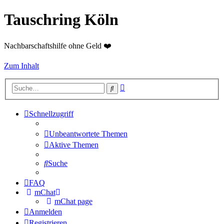
Tauschring Köln
Nachbarschaftshilfe ohne Geld ❤️
Zum Inhalt
Erweiterte
Suche
Suche
Schnellzugriff
Unbeantwortete Themen
Aktive Themen
Suche
FAQ
mChat
mChat page
Anmelden
Registrieren