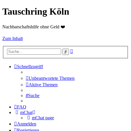
Tauschring Köln
Nachbarschaftshilfe ohne Geld ❤️
Zum Inhalt
Erweiterte
Suche
Suche
Schnellzugriff
Unbeantwortete Themen
Aktive Themen
Suche
FAQ
mChat
mChat page
Anmelden
Registrieren