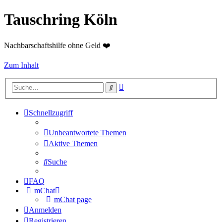
Tauschring Köln
Nachbarschaftshilfe ohne Geld ❤️
Zum Inhalt
Erweiterte
Suche
Suche
Schnellzugriff
Unbeantwortete Themen
Aktive Themen
Suche
FAQ
mChat
mChat page
Anmelden
Registrieren