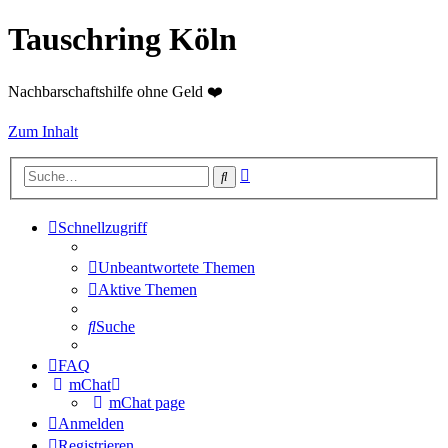
Tauschring Köln
Nachbarschaftshilfe ohne Geld ❤️
Zum Inhalt
Erweiterte
Suche
Suche
Schnellzugriff
Unbeantwortete Themen
Aktive Themen
Suche
FAQ
mChat
mChat page
Anmelden
Registrieren