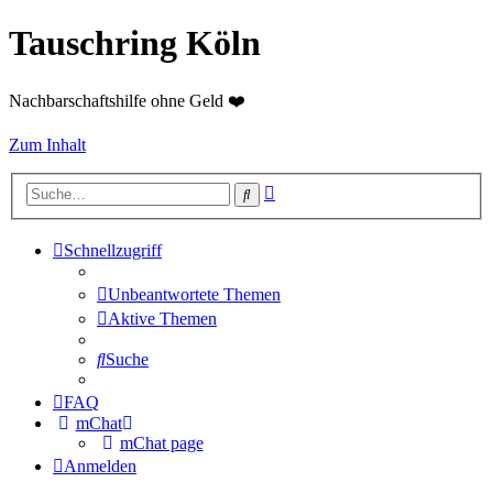
Tauschring Köln
Nachbarschaftshilfe ohne Geld ❤️
Zum Inhalt
Erweiterte
Suche
Suche
Schnellzugriff
Unbeantwortete Themen
Aktive Themen
Suche
FAQ
mChat
mChat page
Anmelden