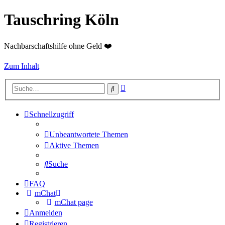
Tauschring Köln
Nachbarschaftshilfe ohne Geld ❤️
Zum Inhalt
Erweiterte
Suche
Suche
Schnellzugriff
Unbeantwortete Themen
Aktive Themen
Suche
FAQ
mChat
mChat page
Anmelden
Registrieren