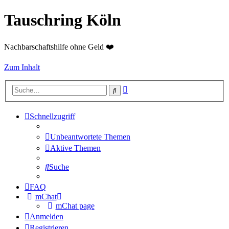
Tauschring Köln
Nachbarschaftshilfe ohne Geld ❤️
Zum Inhalt
Erweiterte
Suche
Suche
Schnellzugriff
Unbeantwortete Themen
Aktive Themen
Suche
FAQ
mChat
mChat page
Anmelden
Registrieren