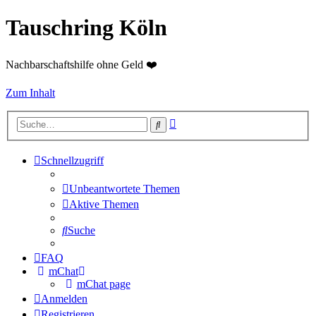
Tauschring Köln
Nachbarschaftshilfe ohne Geld ❤️
Zum Inhalt
Erweiterte
Suche
Suche
Schnellzugriff
Unbeantwortete Themen
Aktive Themen
Suche
FAQ
mChat
mChat page
Anmelden
Registrieren