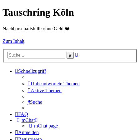
Tauschring Köln
Nachbarschaftshilfe ohne Geld ❤️
Zum Inhalt
Erweiterte
Suche
Suche
Schnellzugriff
Unbeantwortete Themen
Aktive Themen
Suche
FAQ
mChat
mChat page
Anmelden
Registrieren