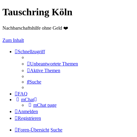
Tauschring Köln
Nachbarschaftshilfe ohne Geld ❤️
Zum Inhalt
Schnellzugriff
Unbeantwortete Themen
Aktive Themen
Suche
FAQ
mChat
mChat page
Anmelden
Registrieren
Foren-Übersicht
Suche