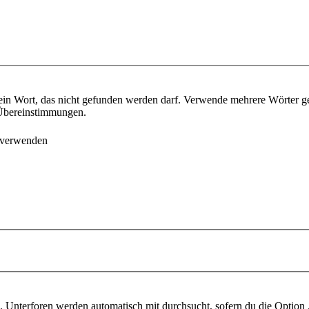
ein Wort, das nicht gefunden werden darf. Verwende mehrere Wörter g
e Übereinstimmungen.
 verwenden
 Unterforen werden automatisch mit durchsucht, sofern du die Option 