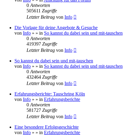
0
Antworten
505611
Zugriffe
Letzter Beitrag
von
Info
Die Vorlage für deine Angebote & Gesuche
von
Info
»
» in
So kannst du dabei sein und mit-tauschen
0
Antworten
419397
Zugriffe
Letzter Beitrag
von
Info
So kannst du dabei sein und mit-tauschen
von
Info
»
» in
So kannst du dabei sein und mit-tauschen
0
Antworten
432464
Zugriffe
Letzter Beitrag
von
Info
Erfahrungsberichte: Tauschring Köln
von
Info
»
» in
Erfahrungsberichte
0
Antworten
581727
Zugriffe
Letzter Beitrag
von
Info
Eine besondere Erfolgsgeschichte
von
Info
»
» in
Erfahrungsberichte