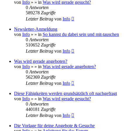
von
Info
»
» in
Was wird gerade gesucht?
0
Antworten
589278
Zugriffe
Letzter Beitrag
von
Info
Newsletter-Anmeldung
von
Info
»
» in
So kannst du dabei sein und mit-tauschen
0
Antworten
510652
Zugriffe
Letzter Beitrag
von
Info
Was wird gerade angeboten?
von
Info
»
» in
Was wird gerade angeboten?
0
Antworten
562369
Zugriffe
Letzter Beitrag
von
Info
Diese Fähigkeiten werden grundsätzlich oft nachgefragt
von
Info
»
» in
Was wird gerade gesucht?
0
Antworten
440181
Zugriffe
Letzter Beitrag
von
Info
Die Vorlage für deine Angebote & Gesuche
von
Info
»
» in
Anleitung für das Forum