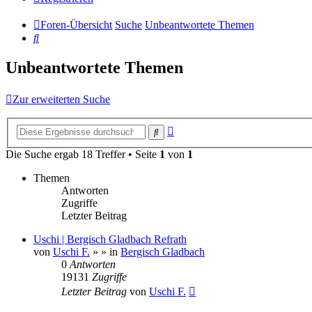
Foren-Übersicht
Suche
Unbeantwortete Themen
Suche
Unbeantwortete Themen
Zur erweiterten Suche
Erweiterte
Suche
Suche
Die Suche ergab 18 Treffer • Seite
1
von
1
Themen
Antworten
Zugriffe
Letzter Beitrag
Uschi | Bergisch Gladbach Refrath
von
Uschi F.
»
» in
Bergisch Gladbach
0
Antworten
19131
Zugriffe
Letzter Beitrag
von
Uschi F.