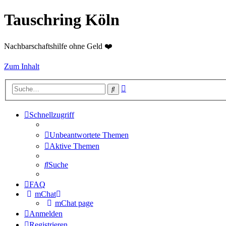
Tauschring Köln
Nachbarschaftshilfe ohne Geld ❤️
Zum Inhalt
Erweiterte
Suche
Suche
Schnellzugriff
Unbeantwortete Themen
Aktive Themen
Suche
FAQ
mChat
mChat page
Anmelden
Registrieren