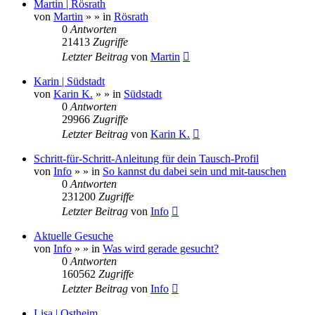
Martin | Rösrath
von
Martin
»
» in
Rösrath
0
Antworten
21413
Zugriffe
Letzter Beitrag
von
Martin
Karin | Südstadt
von
Karin K.
»
» in
Südstadt
0
Antworten
29966
Zugriffe
Letzter Beitrag
von
Karin K.
Schritt-für-Schritt-Anleitung für dein Tausch-Profil
von
Info
»
» in
So kannst du dabei sein und mit-tauschen
0
Antworten
231200
Zugriffe
Letzter Beitrag
von
Info
Aktuelle Gesuche
von
Info
»
» in
Was wird gerade gesucht?
0
Antworten
160562
Zugriffe
Letzter Beitrag
von
Info
Lisa | Ostheim