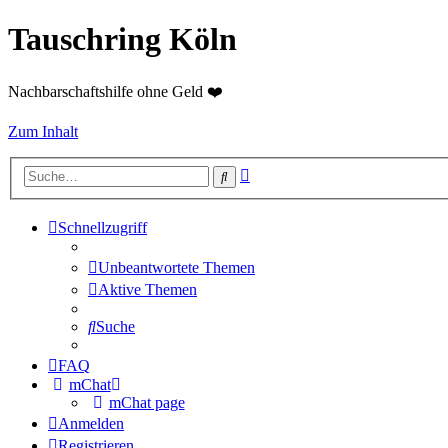
Tauschring Köln
Nachbarschaftshilfe ohne Geld ❤️
Zum Inhalt
Erweiterte
Suche
Suche
Schnellzugriff
Unbeantwortete Themen
Aktive Themen
Suche
FAQ
mChat
mChat page
Anmelden
Registrieren