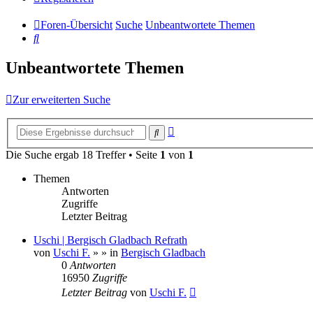
Foren-Übersicht
Suche
Unbeantwortete Themen
Suche
Unbeantwortete Themen
Zur erweiterten Suche
Erweiterte
Suche
Suche
Die Suche ergab 18 Treffer • Seite
1
von
1
Themen
Antworten
Zugriffe
Letzter Beitrag
Uschi | Bergisch Gladbach Refrath
von
Uschi F.
»
» in
Bergisch Gladbach
0
Antworten
16950
Zugriffe
Letzter Beitrag
von
Uschi F.