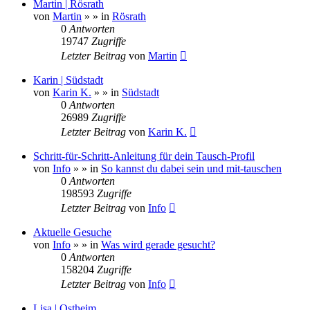
Martin | Rösrath
von
Martin
»
» in
Rösrath
0
Antworten
19747
Zugriffe
Letzter Beitrag
von
Martin
Karin | Südstadt
von
Karin K.
»
» in
Südstadt
0
Antworten
26989
Zugriffe
Letzter Beitrag
von
Karin K.
Schritt-für-Schritt-Anleitung für dein Tausch-Profil
von
Info
»
» in
So kannst du dabei sein und mit-tauschen
0
Antworten
198593
Zugriffe
Letzter Beitrag
von
Info
Aktuelle Gesuche
von
Info
»
» in
Was wird gerade gesucht?
0
Antworten
158204
Zugriffe
Letzter Beitrag
von
Info
Lisa | Ostheim