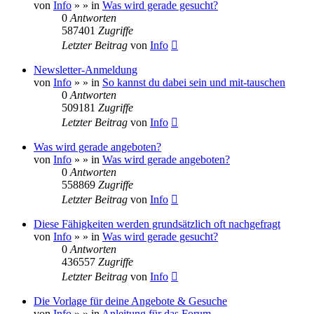
von
Info
»
» in
Was wird gerade gesucht?
0
Antworten
587401
Zugriffe
Letzter Beitrag
von
Info
Newsletter-Anmeldung
von
Info
»
» in
So kannst du dabei sein und mit-tauschen
0
Antworten
509181
Zugriffe
Letzter Beitrag
von
Info
Was wird gerade angeboten?
von
Info
»
» in
Was wird gerade angeboten?
0
Antworten
558869
Zugriffe
Letzter Beitrag
von
Info
Diese Fähigkeiten werden grundsätzlich oft nachgefragt
von
Info
»
» in
Was wird gerade gesucht?
0
Antworten
436557
Zugriffe
Letzter Beitrag
von
Info
Die Vorlage für deine Angebote & Gesuche
von
Info
»
» in
Anleitung für das Forum