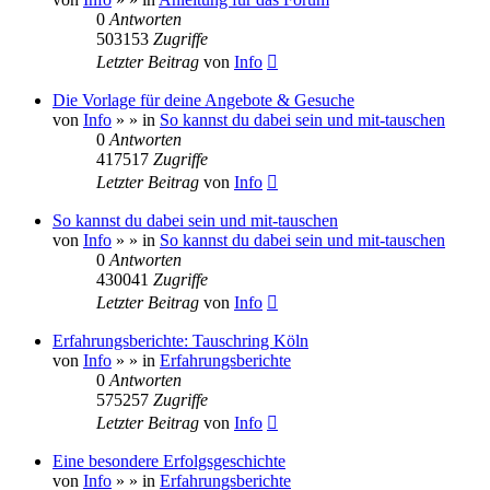
0
Antworten
503153
Zugriffe
Letzter Beitrag
von
Info
Die Vorlage für deine Angebote & Gesuche
von
Info
»
» in
So kannst du dabei sein und mit-tauschen
0
Antworten
417517
Zugriffe
Letzter Beitrag
von
Info
So kannst du dabei sein und mit-tauschen
von
Info
»
» in
So kannst du dabei sein und mit-tauschen
0
Antworten
430041
Zugriffe
Letzter Beitrag
von
Info
Erfahrungsberichte: Tauschring Köln
von
Info
»
» in
Erfahrungsberichte
0
Antworten
575257
Zugriffe
Letzter Beitrag
von
Info
Eine besondere Erfolgsgeschichte
von
Info
»
» in
Erfahrungsberichte