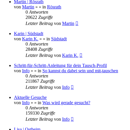
Martin | Rösrath
von
Martin
»
» in
Rösrath
0
Antworten
20622
Zugriffe
Letzter Beitrag
von
Martin
Karin | Südstadt
von
Karin K.
»
» in
Südstadt
0
Antworten
28408
Zugriffe
Letzter Beitrag
von
Karin K.
Schritt-für-Schritt-Anleitung für dein Tausch-Profil
von
Info
»
» in
So kannst du dabei sein und mit-tauschen
0
Antworten
211867
Zugriffe
Letzter Beitrag
von
Info
Aktuelle Gesuche
von
Info
»
» in
Was wird gerade gesucht?
0
Antworten
159330
Zugriffe
Letzter Beitrag
von
Info
Lisa | Ostheim