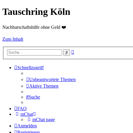
Tauschring Köln
Nachbarschaftshilfe ohne Geld ❤️
Zum Inhalt
Erweiterte
Suche
Suche
Schnellzugriff
Unbeantwortete Themen
Aktive Themen
Suche
FAQ
mChat
mChat page
Anmelden
Registrieren