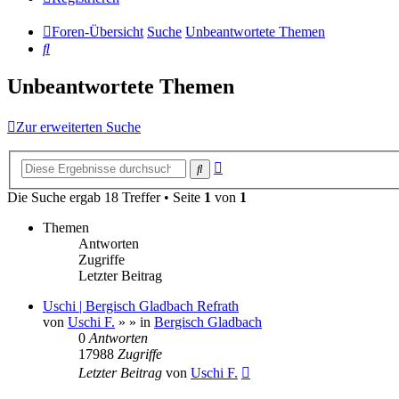
Foren-Übersicht
Suche
Unbeantwortete Themen
Suche
Unbeantwortete Themen
Zur erweiterten Suche
Erweiterte
Suche
Suche
Die Suche ergab 18 Treffer • Seite
1
von
1
Themen
Antworten
Zugriffe
Letzter Beitrag
Uschi | Bergisch Gladbach Refrath
von
Uschi F.
»
» in
Bergisch Gladbach
0
Antworten
17988
Zugriffe
Letzter Beitrag
von
Uschi F.