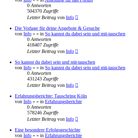
0
Antworten
504370
Zugriffe
Letzter Beitrag
von
Info
Die Vorlage für deine Angebote & Gesuche
von
Info
»
» in
So kannst du dabei sein und mit-tauschen
0
Antworten
418407
Zugriffe
Letzter Beitrag
von
Info
So kannst du dabei sein und mit-tauschen
von
Info
»
» in
So kannst du dabei sein und mit-tauschen
0
Antworten
431243
Zugriffe
Letzter Beitrag
von
Info
Erfahrungsberichte: Tauschring Köln
von
Info
»
» in
Erfahrungsberichte
0
Antworten
578246
Zugriffe
Letzter Beitrag
von
Info
Eine besondere Erfolgsgeschichte
von
Info
»
» in
Erfahrungsberichte