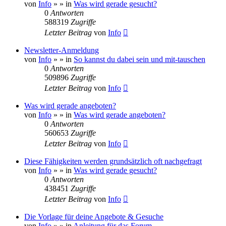
von
Info
»
» in
Was wird gerade gesucht?
0
Antworten
588319
Zugriffe
Letzter Beitrag
von
Info
Newsletter-Anmeldung
von
Info
»
» in
So kannst du dabei sein und mit-tauschen
0
Antworten
509896
Zugriffe
Letzter Beitrag
von
Info
Was wird gerade angeboten?
von
Info
»
» in
Was wird gerade angeboten?
0
Antworten
560653
Zugriffe
Letzter Beitrag
von
Info
Diese Fähigkeiten werden grundsätzlich oft nachgefragt
von
Info
»
» in
Was wird gerade gesucht?
0
Antworten
438451
Zugriffe
Letzter Beitrag
von
Info
Die Vorlage für deine Angebote & Gesuche
von
Info
»
» in
Anleitung für das Forum