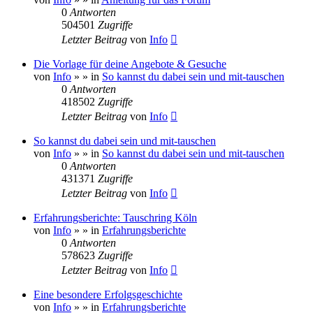
0
Antworten
504501
Zugriffe
Letzter Beitrag
von
Info
Die Vorlage für deine Angebote & Gesuche
von
Info
»
» in
So kannst du dabei sein und mit-tauschen
0
Antworten
418502
Zugriffe
Letzter Beitrag
von
Info
So kannst du dabei sein und mit-tauschen
von
Info
»
» in
So kannst du dabei sein und mit-tauschen
0
Antworten
431371
Zugriffe
Letzter Beitrag
von
Info
Erfahrungsberichte: Tauschring Köln
von
Info
»
» in
Erfahrungsberichte
0
Antworten
578623
Zugriffe
Letzter Beitrag
von
Info
Eine besondere Erfolgsgeschichte
von
Info
»
» in
Erfahrungsberichte