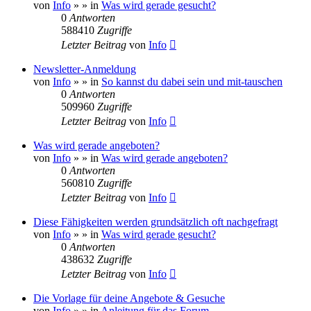
von
Info
»
» in
Was wird gerade gesucht?
0
Antworten
588410
Zugriffe
Letzter Beitrag
von
Info
Newsletter-Anmeldung
von
Info
»
» in
So kannst du dabei sein und mit-tauschen
0
Antworten
509960
Zugriffe
Letzter Beitrag
von
Info
Was wird gerade angeboten?
von
Info
»
» in
Was wird gerade angeboten?
0
Antworten
560810
Zugriffe
Letzter Beitrag
von
Info
Diese Fähigkeiten werden grundsätzlich oft nachgefragt
von
Info
»
» in
Was wird gerade gesucht?
0
Antworten
438632
Zugriffe
Letzter Beitrag
von
Info
Die Vorlage für deine Angebote & Gesuche
von
Info
»
» in
Anleitung für das Forum