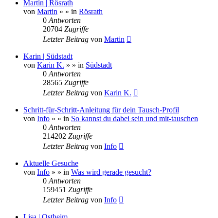
Martin | Rösrath
von
Martin
»
» in
Rösrath
0
Antworten
20704
Zugriffe
Letzter Beitrag
von
Martin
Karin | Südstadt
von
Karin K.
»
» in
Südstadt
0
Antworten
28565
Zugriffe
Letzter Beitrag
von
Karin K.
Schritt-für-Schritt-Anleitung für dein Tausch-Profil
von
Info
»
» in
So kannst du dabei sein und mit-tauschen
0
Antworten
214202
Zugriffe
Letzter Beitrag
von
Info
Aktuelle Gesuche
von
Info
»
» in
Was wird gerade gesucht?
0
Antworten
159451
Zugriffe
Letzter Beitrag
von
Info
Lisa | Ostheim