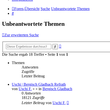
Foren-Übersicht
Suche
Unbeantwortete Themen
Suche
Unbeantwortete Themen
Zur erweiterten Suche
Erweiterte
Suche
Suche
Die Suche ergab 18 Treffer • Seite
1
von
1
Themen
Antworten
Zugriffe
Letzter Beitrag
Uschi | Bergisch Gladbach Refrath
von
Uschi F.
»
» in
Bergisch Gladbach
0
Antworten
18121
Zugriffe
Letzter Beitrag
von
Uschi F.