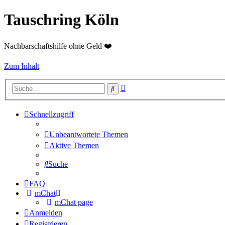
Tauschring Köln
Nachbarschaftshilfe ohne Geld ❤️
Zum Inhalt
Erweiterte
Suche
Suche
Schnellzugriff
Unbeantwortete Themen
Aktive Themen
Suche
FAQ
mChat
mChat page
Anmelden
Registrieren