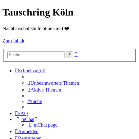
Tauschring Köln
Nachbarschaftshilfe ohne Geld ❤️
Zum Inhalt
Erweiterte
Suche
Suche
Schnellzugriff
Unbeantwortete Themen
Aktive Themen
Suche
FAQ
mChat
mChat page
Anmelden
Registrieren