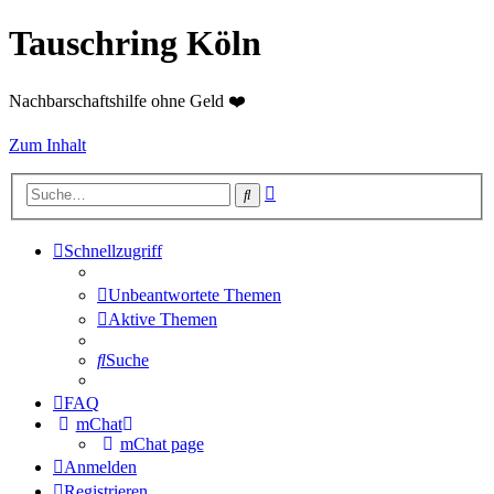
Tauschring Köln
Nachbarschaftshilfe ohne Geld ❤️
Zum Inhalt
Erweiterte
Suche
Suche
Schnellzugriff
Unbeantwortete Themen
Aktive Themen
Suche
FAQ
mChat
mChat page
Anmelden
Registrieren