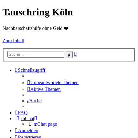
Tauschring Köln
Nachbarschaftshilfe ohne Geld ❤️
Zum Inhalt
Erweiterte
Suche
Suche
Schnellzugriff
Unbeantwortete Themen
Aktive Themen
Suche
FAQ
mChat
mChat page
Anmelden
Registrieren