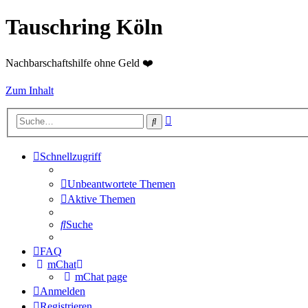
Tauschring Köln
Nachbarschaftshilfe ohne Geld ❤️
Zum Inhalt
Erweiterte
Suche
Suche
Schnellzugriff
Unbeantwortete Themen
Aktive Themen
Suche
FAQ
mChat
mChat page
Anmelden
Registrieren