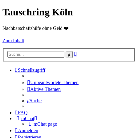
Tauschring Köln
Nachbarschaftshilfe ohne Geld ❤️
Zum Inhalt
Erweiterte
Suche
Suche
Schnellzugriff
Unbeantwortete Themen
Aktive Themen
Suche
FAQ
mChat
mChat page
Anmelden
Registrieren