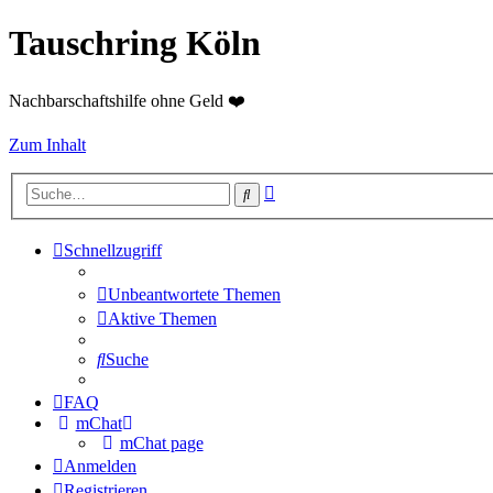
Tauschring Köln
Nachbarschaftshilfe ohne Geld ❤️
Zum Inhalt
Erweiterte
Suche
Suche
Schnellzugriff
Unbeantwortete Themen
Aktive Themen
Suche
FAQ
mChat
mChat page
Anmelden
Registrieren