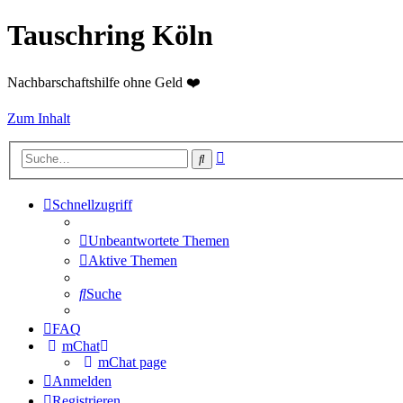
Tauschring Köln
Nachbarschaftshilfe ohne Geld ❤️
Zum Inhalt
Erweiterte
Suche
Suche
Schnellzugriff
Unbeantwortete Themen
Aktive Themen
Suche
FAQ
mChat
mChat page
Anmelden
Registrieren