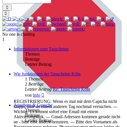
Send
Smilies
No one is chatting
1
Informationen zum Tauschring
Themen
Beiträge
Letzter Beitrag
Wie funktioniert der Tauschring Köln
1
Themen
2
Beiträge
Letzter Beitrag
Re: Tauschring Köln
Neuester
von
Info
Beitrag
REGISTRIERUNG: Wenn es mal mit dem Captcha nicht
Angebote & Gesuche
klappt, bitte an einem anderen Tag nochmal versuchen. ---
Themen
Wichtig: Es kommt sofort eine Email mit einem
Beiträge
Aktivierungslink. --- Gmail-Adressen kommen gerade nicht
Letzter Beitrag
an - bitte eine andere benutzen. --- Bitte den Vornamen als
Benutzernamen nehmen. Phantasienamen müssen leider als