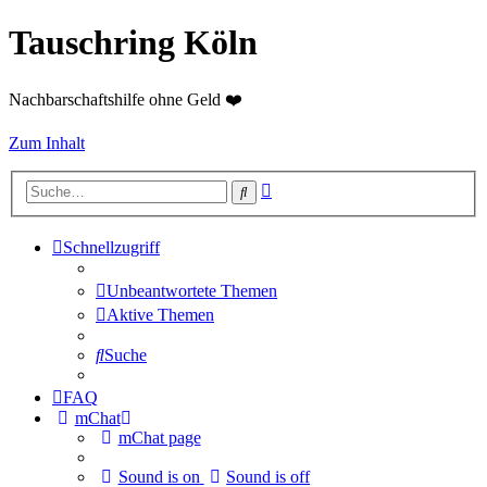
Tauschring Köln
Nachbarschaftshilfe ohne Geld ❤️
Zum Inhalt
Erweiterte
Suche
Suche
Schnellzugriff
Unbeantwortete Themen
Aktive Themen
Suche
FAQ
mChat
mChat page
Sound is on
Sound is off