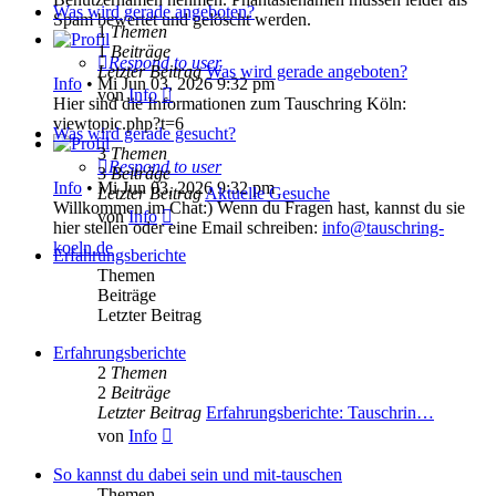
Was wird gerade angeboten?
Spam bewertet und gelöscht werden.
1
Themen
1
Beiträge
Respond to user
Letzter Beitrag
Was wird gerade angeboten?
Info
•
Mi Jun 03, 2026 9:32 pm
Neuester
von
Info
Hier sind die Informationen zum Tauschring Köln:
Beitrag
viewtopic.php?t=6
Was wird gerade gesucht?
3
Themen
Respond to user
3
Beiträge
Info
•
Mi Jun 03, 2026 9:32 pm
Letzter Beitrag
Aktuelle Gesuche
Willkommen im Chat:) Wenn du Fragen hast, kannst du sie
Neuester
von
Info
hier stellen oder eine Email schreiben:
info@tauschring-
Beitrag
koeln.de
Erfahrungsberichte
Themen
Beiträge
Letzter Beitrag
Erfahrungsberichte
2
Themen
2
Beiträge
Letzter Beitrag
Erfahrungsberichte: Tauschrin…
Neuester
von
Info
Beitrag
So kannst du dabei sein und mit-tauschen
Themen