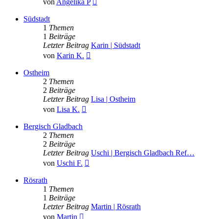
von
Angelika P
Beitrag
Südstadt
1
Themen
1
Beiträge
Letzter Beitrag
Karin | Südstadt
Neuester
von
Karin K.
Beitrag
Ostheim
2
Themen
2
Beiträge
Letzter Beitrag
Lisa | Ostheim
Neuester
von
Lisa K.
Beitrag
Bergisch Gladbach
2
Themen
2
Beiträge
Letzter Beitrag
Uschi | Bergisch Gladbach Ref…
Neuester
von
Uschi F.
Beitrag
Rösrath
1
Themen
1
Beiträge
Letzter Beitrag
Martin | Rösrath
Neuester
von
Martin