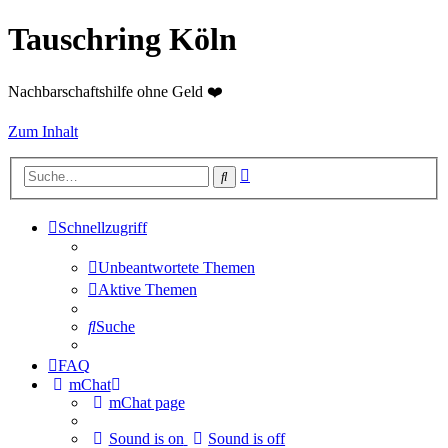
Tauschring Köln
Nachbarschaftshilfe ohne Geld ❤️
Zum Inhalt
Erweiterte
Suche
Suche
Schnellzugriff
Unbeantwortete Themen
Aktive Themen
Suche
FAQ
mChat
mChat page
Sound is on
Sound is off