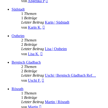
von
Angelika P
Beitrag
Südstadt
1
Themen
1
Beiträge
Letzter Beitrag
Karin | Südstadt
Neuester
von
Karin K.
Beitrag
Ostheim
2
Themen
2
Beiträge
Letzter Beitrag
Lisa | Ostheim
Neuester
von
Lisa K.
Beitrag
Bergisch Gladbach
2
Themen
2
Beiträge
Letzter Beitrag
Uschi | Bergisch Gladbach Ref…
Neuester
von
Uschi F.
Beitrag
Rösrath
1
Themen
1
Beiträge
Letzter Beitrag
Martin | Rösrath
Neuester
von
Martin