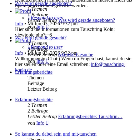
Was wird gerade angeboten?
Spam bewertet und gelöscht werden.
1
Themen
1
Beiträge
Respond to user
Letzter Beitrag
Was wird gerade angeboten?
Info
•
Mi Jun 03, 2026 9:32 pm
Neuester
von
Info
Hier sind die Informationen zum Tauschring Köln:
Beitrag
viewtopic.php?t=6
Was wird gerade gesucht?
3
Themen
Respond to user
3
Beiträge
Info
•
Mi Jun 03, 2026 9:32 pm
Letzter Beitrag
Aktuelle Gesuche
Willkommen im Chat:) Wenn du Fragen hast, kannst du sie
Neuester
von
Info
hier stellen oder eine Email schreiben:
info@tauschring-
Beitrag
koeln.de
Erfahrungsberichte
Themen
Beiträge
Letzter Beitrag
Erfahrungsberichte
2
Themen
2
Beiträge
Letzter Beitrag
Erfahrungsberichte: Tauschrin…
Neuester
von
Info
Beitrag
So kannst du dabei sein und mit-tauschen
Themen