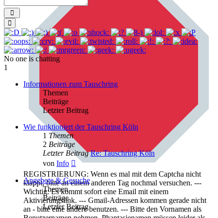
Send
Smilies
No one is chatting
1
Informationen zum Tauschring
Themen
Beiträge
Letzter Beitrag
Wie funktioniert der Tauschring Köln
1
Themen
2
Beiträge
Letzter Beitrag
Re: Tauschring Köln
Neuester
von
Info
Beitrag
REGISTRIERUNG: Wenn es mal mit dem Captcha nicht
Angebote & Gesuche
klappt, bitte an einem anderen Tag nochmal versuchen. ---
Themen
Wichtig: Es kommt sofort eine Email mit einem
Beiträge
Aktivierungslink. --- Gmail-Adressen kommen gerade nicht
Letzter Beitrag
an - bitte eine andere benutzen. --- Bitte den Vornamen als
Benutzernamen nehmen. Phantasienamen müssen leider als