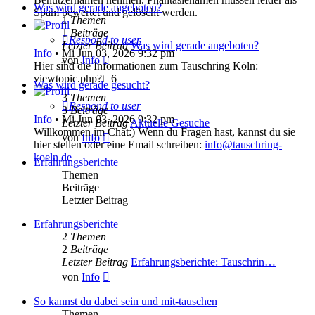
Was wird gerade angeboten?
Spam bewertet und gelöscht werden.
1
Themen
1
Beiträge
Respond to user
Letzter Beitrag
Was wird gerade angeboten?
Info
•
Mi Jun 03, 2026 9:32 pm
Neuester
von
Info
Hier sind die Informationen zum Tauschring Köln:
Beitrag
viewtopic.php?t=6
Was wird gerade gesucht?
3
Themen
Respond to user
3
Beiträge
Info
•
Mi Jun 03, 2026 9:32 pm
Letzter Beitrag
Aktuelle Gesuche
Willkommen im Chat:) Wenn du Fragen hast, kannst du sie
Neuester
von
Info
hier stellen oder eine Email schreiben:
info@tauschring-
Beitrag
koeln.de
Erfahrungsberichte
Themen
Beiträge
Letzter Beitrag
Erfahrungsberichte
2
Themen
2
Beiträge
Letzter Beitrag
Erfahrungsberichte: Tauschrin…
Neuester
von
Info
Beitrag
So kannst du dabei sein und mit-tauschen
Themen