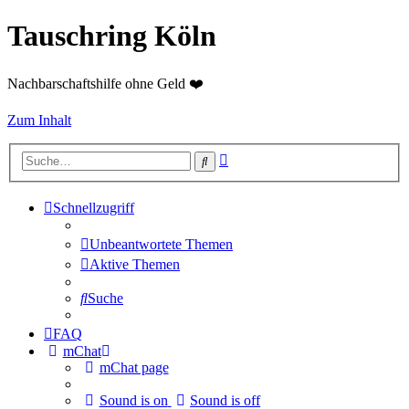
Tauschring Köln
Nachbarschaftshilfe ohne Geld ❤️
Zum Inhalt
Erweiterte
Suche
Suche
Schnellzugriff
Unbeantwortete Themen
Aktive Themen
Suche
FAQ
mChat
mChat page
Sound is on
Sound is off