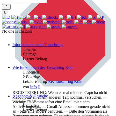
Send
Smilies
No one is chatting
1
Informationen zum Tauschring
Themen
Beiträge
Letzter Beitrag
Wie funktioniert der Tauschring Köln
1
Themen
2
Beiträge
Letzter Beitrag
Re: Tauschring Köln
Neuester
von
Info
Beitrag
REGISTRIERUNG: Wenn es mal mit dem Captcha nicht
Angebote & Gesuche
klappt, bitte an einem anderen Tag nochmal versuchen. ---
Themen
Wichtig: Es kommt sofort eine Email mit einem
Beiträge
Aktivierungslink. --- Gmail-Adressen kommen gerade nicht
Letzter Beitrag
an - bitte eine andere benutzen. --- Bitte den Vornamen als
Benutzernamen nehmen. Phantasienamen müssen leider als