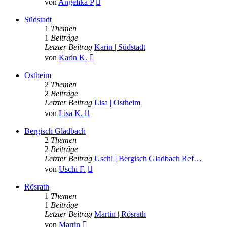
von
Angelika P
Beitrag
Südstadt
1
Themen
1
Beiträge
Letzter Beitrag
Karin | Südstadt
Neuester
von
Karin K.
Beitrag
Ostheim
2
Themen
2
Beiträge
Letzter Beitrag
Lisa | Ostheim
Neuester
von
Lisa K.
Beitrag
Bergisch Gladbach
2
Themen
2
Beiträge
Letzter Beitrag
Uschi | Bergisch Gladbach Ref…
Neuester
von
Uschi F.
Beitrag
Rösrath
1
Themen
1
Beiträge
Letzter Beitrag
Martin | Rösrath
Neuester
von
Martin