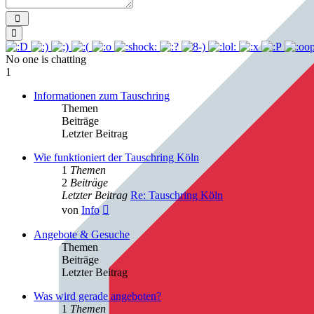
Send
Smilies
No one is chatting
1
Informationen zum Tauschring
Themen
Beiträge
Letzter Beitrag
Wie funktioniert der Tauschring Köln
1
Themen
2
Beiträge
Letzter Beitrag
Re: Tauschring Köln
Neuester
von
Info
Beitrag
Angebote & Gesuche
Themen
Beiträge
Letzter Beitrag
Was wird gerade angeboten?
1
Themen