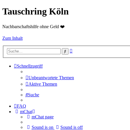
Tauschring Köln
Nachbarschaftshilfe ohne Geld ❤️
Zum Inhalt
Erweiterte
Suche
Suche
Schnellzugriff
Unbeantwortete Themen
Aktive Themen
Suche
FAQ
mChat
mChat page
Sound is on
Sound is off