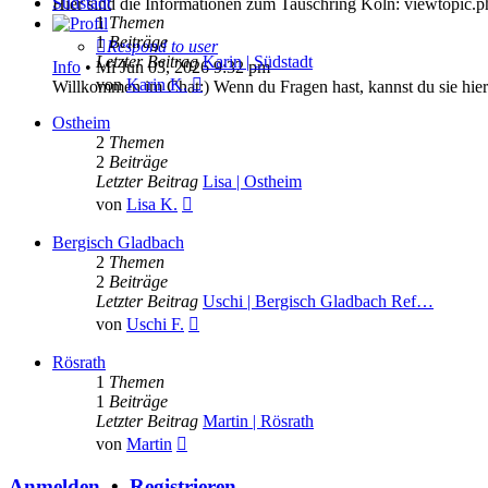
Südstadt
Hier sind die Informationen zum Tauschring Köln: viewtopic.
1
Themen
1
Beiträge
Respond to user
Letzter Beitrag
Karin | Südstadt
Info
•
Mi Jun 03, 2026 9:32 pm
Neuester
von
Karin K.
Willkommen im Chat:) Wenn du Fragen hast, kannst du sie hier 
Beitrag
Ostheim
2
Themen
2
Beiträge
Letzter Beitrag
Lisa | Ostheim
Neuester
von
Lisa K.
Beitrag
Bergisch Gladbach
2
Themen
2
Beiträge
Letzter Beitrag
Uschi | Bergisch Gladbach Ref…
Neuester
von
Uschi F.
Beitrag
Rösrath
1
Themen
1
Beiträge
Letzter Beitrag
Martin | Rösrath
Neuester
von
Martin
Beitrag
Anmelden
•
Registrieren