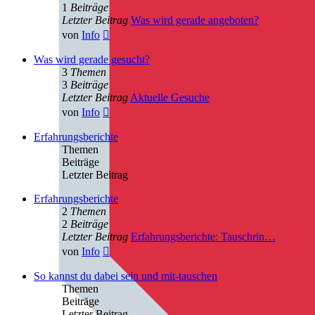
1
Beiträge
Letzter Beitrag
Was wird gerade angeboten?
Neuester
von
Info
Beitrag
Was wird gerade gesucht?
3
Themen
3
Beiträge
Letzter Beitrag
Aktuelle Gesuche
Neuester
von
Info
Beitrag
Erfahrungsberichte
Themen
Beiträge
Letzter Beitrag
Erfahrungsberichte
2
Themen
2
Beiträge
Letzter Beitrag
Erfahrungsberichte: Tauschrin…
Neuester
von
Info
Beitrag
So kannst du dabei sein und mit-tauschen
Themen
Beiträge
Letzter Beitrag