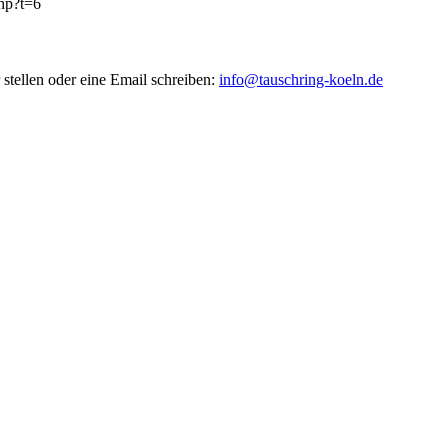
php?t=6
stellen oder eine Email schreiben:
info@tauschring-koeln.de