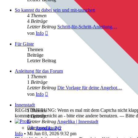
So kannst du dabei sein und mit-tauschen
4
Themen
4
Beiträge
Letzter Beitrag
Schritt-für-Schritt-Anleitung…
Neuester
von
Info
Beitrag
Für Gäste
Themen
Beiträge
Letzter Beitrag
Anleitung für das Forum
1
Themen
1
Beiträge
Letzter Beitrag
Die Vorlage für deine Angebot…
Neuester
von
Info
Beitrag
Innenstadt
REGISTRIERUNG: Wenn es mal mit dem Captcha nicht klappt, bi
1
Themen
kommen gerade nicht an - bitte eine andere benutzen. --- Bit
1
Beiträge
Letzter Beitrag
Angelika | Innenstadt
Neuester
Respond to user
von
Angelika P
Beitrag
Info
•
Mi Jun 03, 2026 9:32 pm