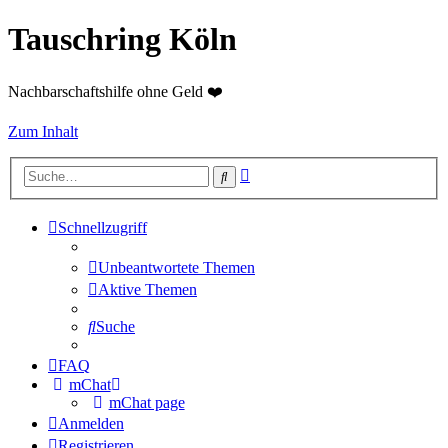
Tauschring Köln
Nachbarschaftshilfe ohne Geld ❤️
Zum Inhalt
Erweiterte
Suche
Suche
Schnellzugriff
Unbeantwortete Themen
Aktive Themen
Suche
FAQ
mChat
mChat page
Anmelden
Registrieren