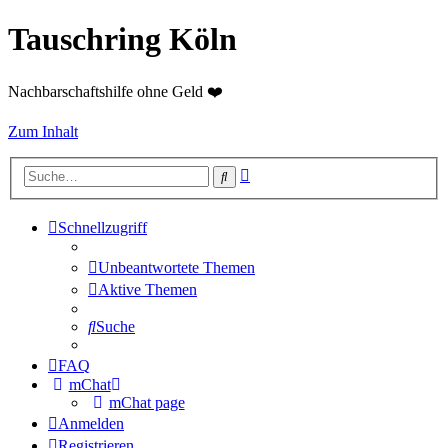
Tauschring Köln
Nachbarschaftshilfe ohne Geld ❤️
Zum Inhalt
Erweiterte
Suche
Suche
Schnellzugriff
Unbeantwortete Themen
Aktive Themen
Suche
FAQ
mChat
mChat page
Anmelden
Registrieren