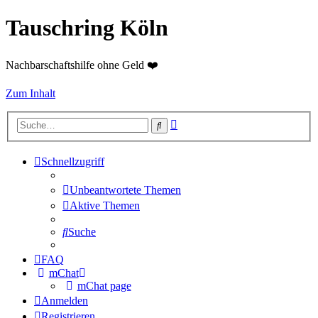
Tauschring Köln
Nachbarschaftshilfe ohne Geld ❤️
Zum Inhalt
Erweiterte
Suche
Suche
Schnellzugriff
Unbeantwortete Themen
Aktive Themen
Suche
FAQ
mChat
mChat page
Anmelden
Registrieren