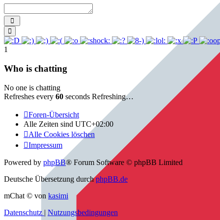
Send
Smilies
1
Who is chatting
No one is chatting
Refreshes every
60
seconds
Refreshing…
Foren-Übersicht
Alle Zeiten sind
UTC+02:00
Alle Cookies löschen
Impressum
Powered by
phpBB
® Forum Software © phpBB Limited
Deutsche Übersetzung durch
phpBB.de
mChat © von
kasimi
Datenschutz
|
Nutzungsbedingungen