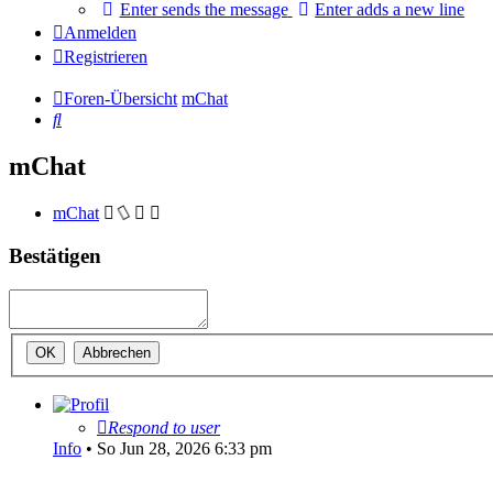
Enter sends the message
Enter adds a new line
Anmelden
Registrieren
Foren-Übersicht
mChat
Suche
mChat
mChat
Bestätigen
Respond to user
Info
•
So Jun 28, 2026 6:33 pm