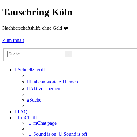
Tauschring Köln
Nachbarschaftshilfe ohne Geld ❤️
Zum Inhalt
Erweiterte
Suche
Suche
Schnellzugriff
Unbeantwortete Themen
Aktive Themen
Suche
FAQ
mChat
mChat page
Sound is on
Sound is off