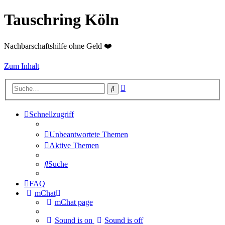
Tauschring Köln
Nachbarschaftshilfe ohne Geld ❤️
Zum Inhalt
Erweiterte
Suche
Suche
Schnellzugriff
Unbeantwortete Themen
Aktive Themen
Suche
FAQ
mChat
mChat page
Sound is on
Sound is off