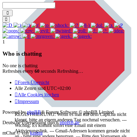
Send
Smilies
1
Who is chatting
No one is chatting
Refreshes every
60
seconds
Refreshing…
Foren-Übersicht
Alle Zeiten sind
UTC+02:00
Alle Cookies löschen
Impressum
Powered by
phpBB
® Forum Software © phpBB Limited
REGISTRIERUNG: Wenn es mal mit dem Captcha nicht
klappt, bitte an einem anderen Tag nochmal versuchen. ---
Deutsche Übersetzung durch
phpBB.de
Wichtig: Es kommt sofort eine Email mit einem
Aktivierungslink. --- Gmail-Adressen kommen gerade nicht
mChat © von
kasimi
an - bitte eine andere benutzen. --- Bitte den Vornamen als