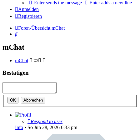
Enter sends the message
Enter adds a new line
Anmelden
Registrieren
Foren-Übersicht
mChat
Suche
mChat
mChat
Bestätigen
Respond to user
Info
•
So Jun 28, 2026 6:33 pm