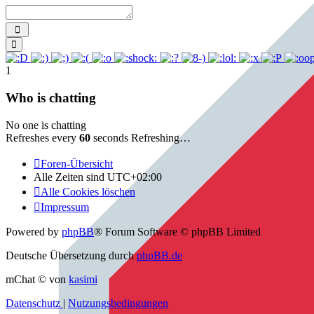
Send
Smilies
1
Who is chatting
No one is chatting
Refreshes every
60
seconds
Refreshing…
Foren-Übersicht
Alle Zeiten sind
UTC+02:00
Alle Cookies löschen
Impressum
Powered by
phpBB
® Forum Software © phpBB Limited
Deutsche Übersetzung durch
phpBB.de
mChat © von
kasimi
Datenschutz
|
Nutzungsbedingungen