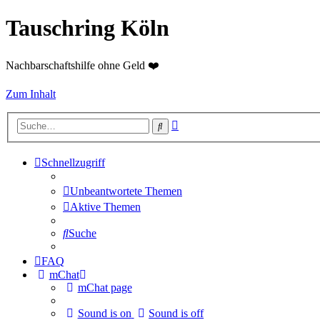
Tauschring Köln
Nachbarschaftshilfe ohne Geld ❤️
Zum Inhalt
Erweiterte
Suche
Suche
Schnellzugriff
Unbeantwortete Themen
Aktive Themen
Suche
FAQ
mChat
mChat page
Sound is on
Sound is off