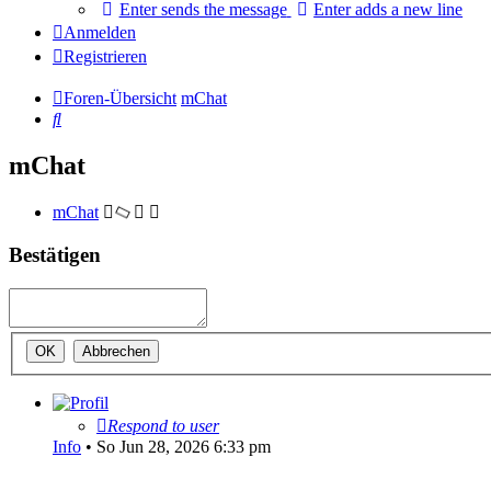
Enter sends the message
Enter adds a new line
Anmelden
Registrieren
Foren-Übersicht
mChat
Suche
mChat
mChat
Bestätigen
Respond to user
Info
•
So Jun 28, 2026 6:33 pm