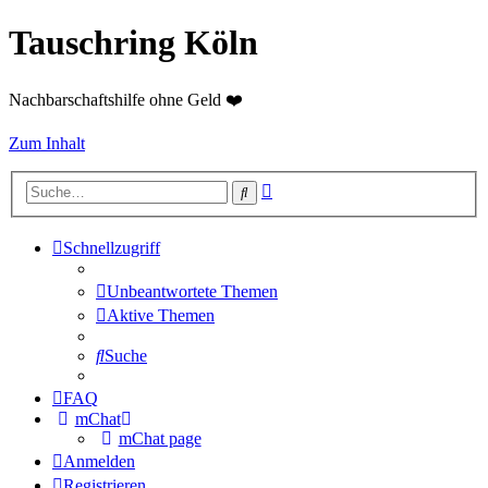
Tauschring Köln
Nachbarschaftshilfe ohne Geld ❤️
Zum Inhalt
Erweiterte
Suche
Suche
Schnellzugriff
Unbeantwortete Themen
Aktive Themen
Suche
FAQ
mChat
mChat page
Anmelden
Registrieren