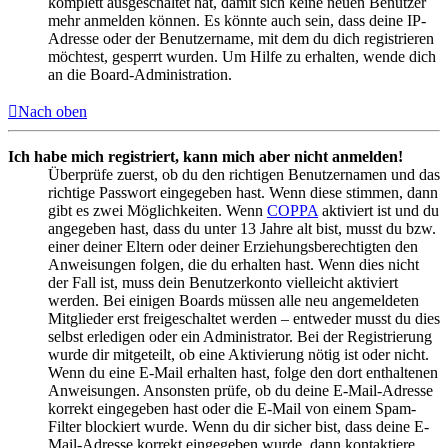
komplett ausgeschaltet hat, damit sich keine neuen Benutzer
mehr anmelden können. Es könnte auch sein, dass deine IP-
Adresse oder der Benutzername, mit dem du dich registrieren
möchtest, gesperrt wurden. Um Hilfe zu erhalten, wende dich
an die Board-Administration.
Nach oben
Ich habe mich registriert, kann mich aber nicht anmelden!
Überprüfe zuerst, ob du den richtigen Benutzernamen und das
richtige Passwort eingegeben hast. Wenn diese stimmen, dann
gibt es zwei Möglichkeiten. Wenn
COPPA
aktiviert ist und du
angegeben hast, dass du unter 13 Jahre alt bist, musst du bzw.
einer deiner Eltern oder deiner Erziehungsberechtigten den
Anweisungen folgen, die du erhalten hast. Wenn dies nicht
der Fall ist, muss dein Benutzerkonto vielleicht aktiviert
werden. Bei einigen Boards müssen alle neu angemeldeten
Mitglieder erst freigeschaltet werden – entweder musst du dies
selbst erledigen oder ein Administrator. Bei der Registrierung
wurde dir mitgeteilt, ob eine Aktivierung nötig ist oder nicht.
Wenn du eine E-Mail erhalten hast, folge den dort enthaltenen
Anweisungen. Ansonsten prüfe, ob du deine E-Mail-Adresse
korrekt eingegeben hast oder die E-Mail von einem Spam-
Filter blockiert wurde. Wenn du dir sicher bist, dass deine E-
Mail-Adresse korrekt eingegeben wurde, dann kontaktiere